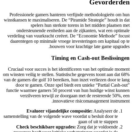
Professionele gam
winstkansen te maxima
spelers
ondersteunende
verdeling van vuur
daarentegen op mi
Cruciaal voor succe
om winsten veilig te s
van de gamers die golf
door te gamen. 
functie waarmee gam
verzilveren t
Evalueer 
samenstelling van de 
Check beschi