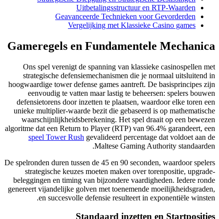
Geava
V
Gameregels 
Ons spel verenig
strategische def
hoogwaardige tower d
eenvoudig te v
defensietorens doo
unieke multiplier-w
waarschijnlijkhe
algoritme dat een Ret
speel Tower R
De spelronden duren t
strategische ke
beleggingen en timi
genereert vijandelij
en succesvo