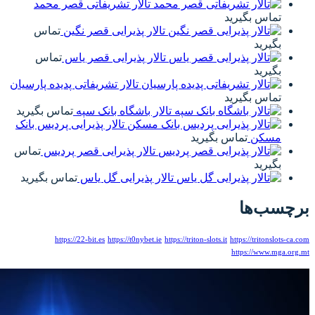
یفاتی قصر محمد
 قصر نگین
تماس
 قصر یاس
تماس
ریفاتی پدیده پارسیان
انک سپه
تماس بگیرید
 پذیرایی پردیس بانک
یی قصر پردیس
تماس
ل یاس
تماس بگیرید
https://22-bit.es