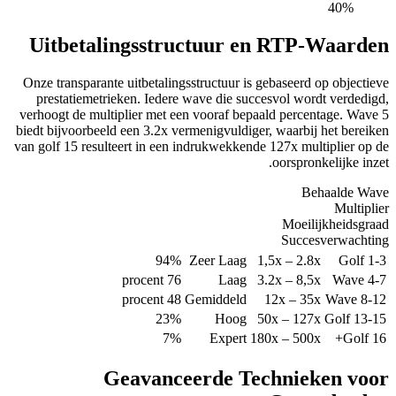
Uitbetalin
Onze transparante ui
prestatiemetrieke
verhoogt de multipl
biedt bijvoorbeeld e
van golf 15 resulteer
Gea