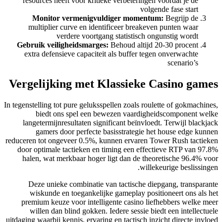
resources heeft v
Monitor ver
multiplier cur
verde
Gebruik veilighe
extra defensieve
Vergelijking
In tegenstelling tot pu
biedt ons s
langetermijnresul
gamers door 
reduceren tot ongevee
door optimale tac
halen, wat merkb
Deze unieke co
wiskunde en to
premium keuze vo
willen dan blin
uitdaging waarbij kenn