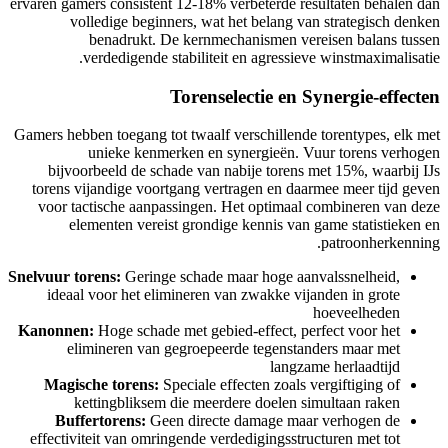
ervaren gamers consis
volledige be
benadrukt
verdedigend
Gamers hebben toegang
unieke ke
bijvoorbeeld de 
torens vijandige v
voor tactische aa
elementen ve
Snelvuur torens:
Geri
ideaal voor het 
Kanonnen:
Hoge sch
elimineren v
Magische torens
kettingblik
Buffertorens:
effectiviteit van o