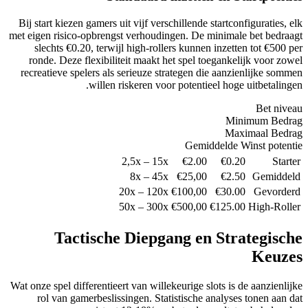
Bij start kiezen game
met eigen risico-opbr
slechts €0.20, t
ronde. Deze flexi
recreatieve spelers
wil
Tactis
Wat onze spel differen
rol van gamerbe