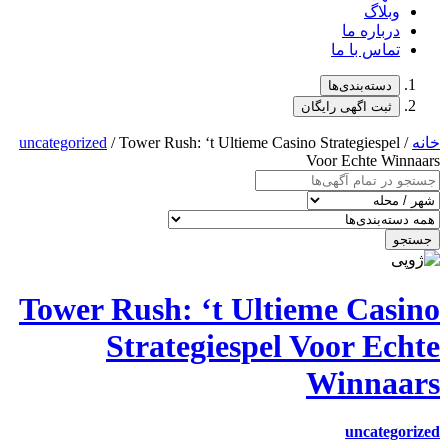
uncategorized
/ Towe
Tower Rus
Str