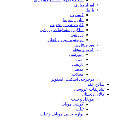
اسباب‌ بازی
بلیط
کنسرت
تئاتر و سینما
کارت هدیه و تخفیف
اماکن و مسابقات ورزشی
ورزشی
اتوبوس، مترو و قطار
تور و چارتر
کتاب و مجله
آموزشی
ادبی
تاریخی
مذهبی
مجلات
دوچرخه، اسکیت، اسکوتر
سالن عقد
تشریفات عروسی
کالای دیجیتال
موبایل و تبلت
گوشی موبایل
تبلت
لوازم جانبی موبایل و تبلت