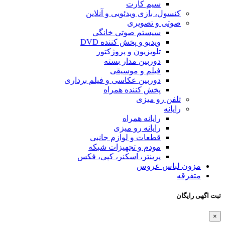
سیم کارت
کنسول، بازی‌ ویدئویی و آنلاین
صوتی و تصویری
سیستم صوتی خانگی
ویدیو و پخش کننده DVD
تلویزیون و پروژکتور
دوربین مدار بسته
فیلم و موسیقی
دوربین عکاسی و فیلم برداری
پخش کننده همراه
تلفن رو میزی
رایانه
رایانه همراه
رایانه رو میزی
قطعات و لوازم جانبی
مودم و تجهیزات شبکه
پرینتر، اسکنر، کپی، فکس
مزون لباس عروس
متفرقه
هی رایگان