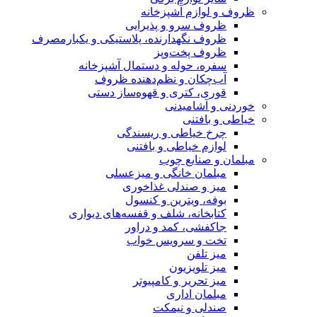
ظروف و لوازم آشپزخانه
ظروف سرو و پذیرایی
ظروف نگهدارنده، پلاستیکی و یکبارمصرف
ظروف پخت‌وپز
سفره، حوله و دستمال آشپزخانه
آب‌چکان و نظم‌دهنده ظروف
قوری، کتری و قهوه‌ساز دستی
خوردنی و آشامیدنی
خیاطی و بافتنی
چرخ خیاطی و ریسندگی
لوازم خیاطی و بافتنی
مبلمان و صنایع چوب
مبلمان خانگی و میزعسلی
میز و صندلی غذاخوری
بوفه، ویترین و کنسول
کتابخانه، شلف و قفسه‌های دیواری
جاکفشی، کمد و دراور
تخت و سرویس خواب
میز تلفن
میز تلویزیون
میز تحریر و کامپیوتر
مبلمان اداری
صندلی و نیمکت