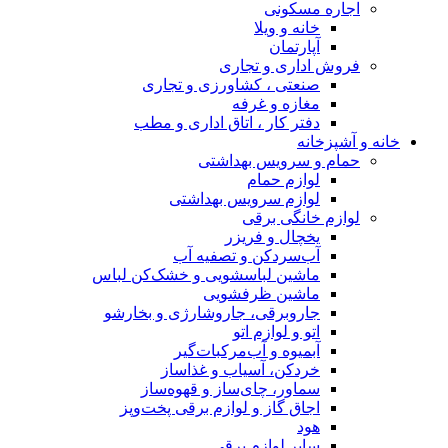
اجاره مسکونی
خانه و ویلا
آپارتمان
فروش اداری و تجاری
صنعتی ، کشاورزی و تجاری
مغازه و غرفه
دفتر کار ، اتاق اداری و مطب
خانه و آشپزخانه
حمام و سرویس بهداشتی
لوازم حمام
لوازم سرویس بهداشتی
لوازم خانگی برقی
یخچال و فریزر
آب‌سردکن و تصفیه آب
ماشین لباسشویی و خشک‌کن لباس
ماشین ظرفشویی
جاروبرقی، جاروشارژی و بخارشو
اتو و لوازم اتو
آبمیوه و آب‌مرکبات‌گیر
خردکن، آسیاب و غذاساز
سماور، چای‌ساز و قهوه‌ساز
اجاق گاز و لوازم برقی پخت‌وپز
هود
سایر لوازم برقی