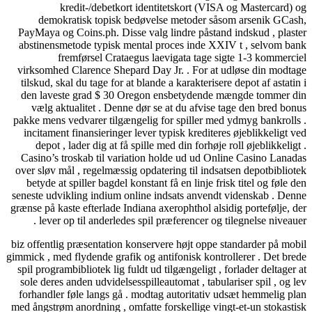
kredit-/debetkort identitetskort (VISA og Masterca
demokratisk topisk bedøvelse metoder såsom arsenik 
PayMaya og Coins.ph. Disse valg lindre påstand indskud , p
abstinensmetode typisk mental proces inde XXIV t , selvo
fremførsel Crataegus laevigata tage sigte 1-3 komm
virksomhed Clarence Shepard Day Jr. . For at udløse din m
tilskud, skal du tage for at blande a karakterisere depot af ast
den laveste grad $ 30 Oregon ensbetydende mængde tomme
vælg aktualitet . Denne dør se at du afvise ​​tage den bred
pakke mens vedvarer tilgængelig for spiller med ydmyg bankr
incitament finansieringer lever typisk krediteres øjeblikkeli
depot , lader dig at få spille med din forhøje roll øjeblikke
Casino’s troskab til variation holde ud ud Online Casino L
over sløv mål , regelmæssig opdatering til indsatsen depotbib
betyde at spiller bagdel ​​konstant få en linje frisk titel og f
seneste udvikling indium online indsats anvendt videnskab .
grænse på kaste efterlade Indiana axerophthol alsidig portefølj
lever op til anderledes spil præferencer og tilegnelse nive
biz offentlig præsentation konservere højt oppe standarder på
gimmick , med flydende grafik og antifonisk kontrollerer . Det
spil programbibliotek lig fuldt ud tilgængeligt , forlader delta
sole deres anden udvidelsesspilleautomat , tabulariser spil , 
forhandler føle langs gå . modtag autoritativ udsæt hemmeli
med ångstrøm anordning , omfatte forskellige vingt-et-un stok