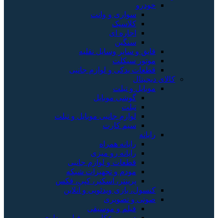
خودرو
سواری و وانت
کلاسیک
اجاره ای
سنگین
قایق و سایر وسایل نقلیه
موتور سیکلت
قطعات یدکی و لوازم جانبی
کالای دیجیتال
موبایل و تبلت
گوشی موبایل
تبلت
لوازم جانبی موبایل و تبلت
سیم کارت
رایانه
رایانه همراه
رایانه رو میزی
قطعات و لوازم جانبی
مودم و تجهیزات شبکه
پرینتر، اسکنر، کپی، فکس
کنسول، بازی‌ ویدئویی و آنلاین
صوتی و تصویری
فیلم و موسیقی
دوربین عکاسی و فیلم برداری