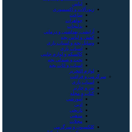
لباس
زیورآلات و اکسسوری
ساعت
جواهرات
بدلیجات
آرایشی، بهداشتی و درمانی
کفش و لباس بچه
وسایل بچه و اسباب بازی
اسباب بازی
کالسکه و لوازم جانبی
تخت و صندلی بچه
اسباب و اثاث بچه
لوازم التحریر
سرگرمی و فراغت
اسباب‌ بازی
تور و چارتر
کتاب و مجله
آموزشی
ادبی
تاریخی
مذهبی
مجلات
کلکسیون و سرگرمی