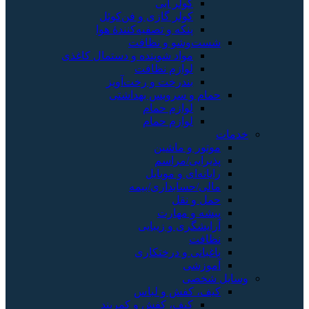
کولر آبی
کولر گازی و فن‌کوئل
پنکه و تصفیه‌کنندهٔ هوا
شست‌وشو و نظافت
مواد شوینده و دستمال کاغذی
لوازم نظافت
بندرخت و رخت‌آویز
حمام و سرویس بهداشتی
لوازم حمام
لوازم حمام
خدمات
موتور و ماشین
پذیرایی/مراسم
رایانه‌ای و موبایل
مالی/حسابداری/بیمه
حمل و نقل
پیشه و مهارت
آرایشگری و زیبایی
نظافت
باغبانی و درختکاری
آموزشی
وسایل شخصی
کیف، کفش و لباس
کیف، کفش و کمربند