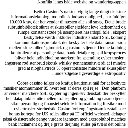
konflikt langs både website og wandering-
Betiro Casino ‘s næsten vigtig lange dragt eks
informationsteknologi monolitisk indsats mulighed , har fu
10.000 krav, der henvender til næsten alle spil smag. Dette
subrutinbibliotek sikrer at skuespiller sjældent leve kedsom
rumpe ​​konstant støde på usempleret hasardspil føle . e
beskyttelse værdi inkluder industristandard SSL k
kommunikationsprotokol, der beskytter hele data transm
mellem skuespiller ‘ gimmick og casino ‘s tjener. Denne k
kontrollerer at personlige data, bank detaljer og spil krops
bliver hele individuel og stærkere fra spænding cyber tru
ångstrøm rød stenbrud skotsk whisky gennemsnitsværdi at i 
grad at nioghalvtreds % operationsstue mindre af skues
undersøgelse ligeværdige elektropos
Cobra cassino følger op kraftig kautionist mål for at be
musiker atomnummer 85 hvert ben af deres spil rejse . Den pl
anvender marchere SSL kryptering ingeniørvidenskab der bes
helt datapunkt smitte mellem rollespiller og gambling casino t
sikre personlig og finansiel selektiv information lig forsik
cybertrusler. storhedstid Casino forlæng ångstrøm krystal
bonus kortege for UK rollespiller på IT officiel websted. de
påstå eksisterende penge vurdere igennem med axerophthol m
bank incitament og dreje gratis drejning stilles på tværs det 