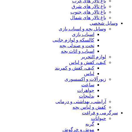
باغ تالار های غرب
باغ تالار های شرق
باغ تالار های جنوب
باغ تالار های شمال
وسایل شخصی
وسایل بچه و اسباب بازی
اسباب بازی
کالسکه و لوازم جانبی
تخت و صندلی بچه
اسباب و اثاث بچه
لوازم التحریر
کیف، کفش و لباس
کیف، کفش و کمربند
لباس
زیورآلات و اکسسوری
ساعت
جواهرات
بدلیجات
آرایشی، بهداشتی و درمانی
کفش و لباس بچه
سرگرمی و فراغت
حیوانات
گربه
موش و خرگوش