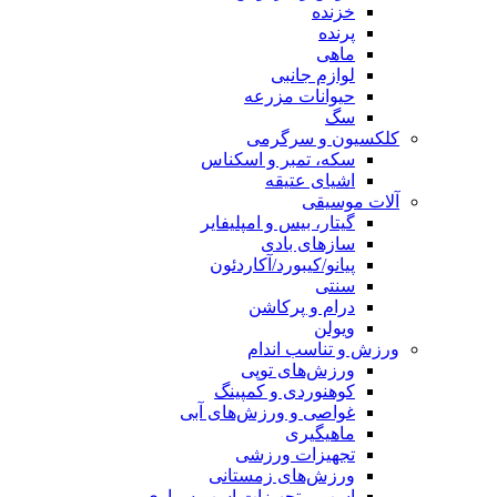
خزنده
پرنده
ماهی
لوازم جانبی
حیوانات مزرعه
سگ
کلکسیون و سرگرمی
سکه، تمبر و اسکناس
اشیای عتیقه
آلات موسیقی
گیتار، بیس و امپلیفایر
سازهای بادی
پیانو/کیبورد/آکاردئون
سنتی
درام و پرکاشن
ویولن
ورزش و تناسب اندام
ورزش‌های توپی
کوهنوردی و کمپینگ
غواصی و ورزش‌های آبی
ماهیگیری
تجهیزات ورزشی
ورزش‌های زمستانی
اسب و تجهیزات اسب سواری