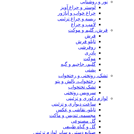
نور و روشنایی
لوستر و چراغ آویز
چراغ خواب و آباژور
ریسه و چراغ تزئینی
لامپ و چراغ
فرش، گلیم و موکت
فرش
تابلو فرش
روفرشی
پادری
موکت
گلیم، جاجیم و گبه
پشتی
تشک، روتختی و رختخواب
رختخواب، بالش و پتو
تشک تختخواب
سرویس روتختی
لوازم دکوری و تزئینی
ساعت دیواری و تزئینی
تابلو، نقاشی و عکس
مجسمه، تندیس و ماکت
گل مصنوعی
گل و گیاه طبیعی
صنایع دستی و سایر لوازم تزئینی