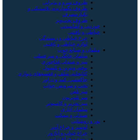
ظروف سرو و پذیرایی
ظروف نگهدارنده، پلاستیکی و
یکبارمصرف
ظروف پخت‌وپز
خوردنی و آشامیدنی
خیاطی و بافتنی
چرخ خیاطی و ریسندگی
لوازم خیاطی و بافتنی
مبلمان و صنایع چوب
مبلمان خانگی و میزعسلی
میز و صندلی غذاخوری
بوفه، ویترین و کنسول
کتابخانه، شلف و قفسه‌های دیواری
جاکفشی، کمد و دراور
تخت و سرویس خواب
میز تلفن
میز تلویزیون
میز تحریر و کامپیوتر
مبلمان اداری
صندلی و نیمکت
نور و روشنایی
لوستر و چراغ آویز
چراغ خواب و آباژور
ریسه و چراغ تزئینی