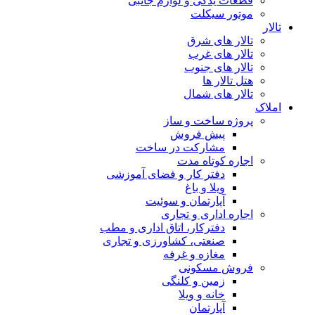
قطعات یدکی و لوازم جانبی
موتور سیکلت
تالار
تالار های شرق
تالار های غرب
تالار های جنوب
هتل تالار ها
تالار های شمال
املاک
پروژه ساخت و ساز
پیش فروش
مشارکت در ساخت
اجاره کوتاه مدت
دفتر کار و فضای آموزشی
ویلا و باغ
آپارتمان و سوئیت
اجاره اداری و تجاری
دفترکار، اتاق اداری و مطب
صنعتی، کشاورزی و تجاری
مغازه و غرفه
فروش مسکونی
زمین و کلنگی
خانه و ویلا
آپارتمان