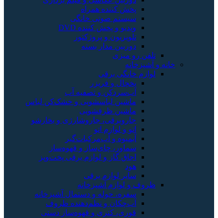
پخش کننده همراه
سیستم صوتی خانگی
ویدیو و پخش کننده DVD
تلویزیون و پروژکتور
دوربین مدار بسته
تلفن رو میزی
خانه و آشپزخانه
لوازم خانگی برقی
یخچال و فریزر
آب‌سردکن و تصفیه آب
ماشین لباسشویی و خشک‌کن لباس
ماشین ظرفشویی
جاروبرقی، جاروشارژی و بخارشو
اتو و لوازم اتو
آبمیوه و آب‌مرکبات‌گیر
سماور، چای‌ساز و قهوه‌ساز
اجاق گاز و لوازم برقی پخت‌وپز
هود
سایر لوازم برقی
ظروف و لوازم آشپزخانه
سفره، حوله و دستمال آشپزخانه
آب‌چکان و نظم‌دهنده ظروف
قوری، کتری و قهوه‌ساز دستی