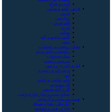
لامپ و چراغ
فرش، گلیم و موکت
فرش
روفرشی
تابلو فرش
پادری
موکت
گلیم، جاجیم و گبه
پشتی
تشک، روتختی و رختخواب
رختخواب، بالش و پتو
تشک تختخواب
سرویس روتختی
لوازم دکوری و تزئینی
پرده، رانر و رومیزی
آینه
تابلو، نقاشی و عکس
گل مصنوعی
گل و گیاه طبیعی
صنایع دستی و سایر لوازم تزئینی
تهویه، سرمایش و گرمایش
آبگرمکن، پکیج و شوفاژ
بخاری، هیتر و شومینه