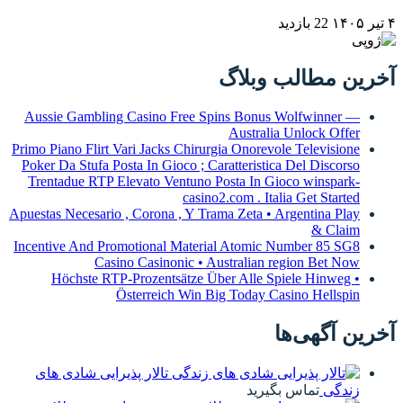
22 بازدید
ین مطالب وبلاگ
Aussie Gambling Casino Free Spins Bonus Wolfwinner —
Australia Unlock Offer
Primo Piano Flirt Vari Jacks Chirurgia Onorevole Televisione
Poker Da Stufa Posta In Gioco ; Caratteristica Del Discorso
Trentadue RTP Elevato Ventuno Posta In Gioco winspark-
casino2.com . Italia Get Started
Apuestas Necesario , Corona , Y Trama Zeta • Argentina Play
& Claim
Incentive And Promotional Material Atomic Number 85 SG8
Casino Casinonic • Australian region Bet Now
Höchste RTP-Prozentsätze Über Alle Spiele Hinweg •
Österreich Win Big Today Casino Hellspin
ن آگهی‌ها
تالار پذیرایی شادی های
زندگی
تماس بگیرید