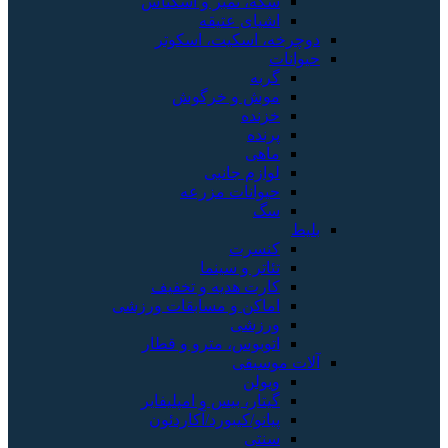
سکه، تمبر و اسکناس
اشیای عتیقه
دوچرخه، اسکیت، اسکوتر
حیوانات
گربه
موش و خرگوش
خزنده
پرنده
ماهی
لوازم جانبی
حیوانات مزرعه
سگ
بلیط
کنسرت
تئاتر و سینما
کارت هدیه و تخفیف
اماکن و مسابقات ورزشی
ورزشی
اتوبوس، مترو و قطار
آلات موسیقی
ویولن
گیتار، بیس و امپلیفایر
پیانو/کیبورد/آکاردئون
سنتی