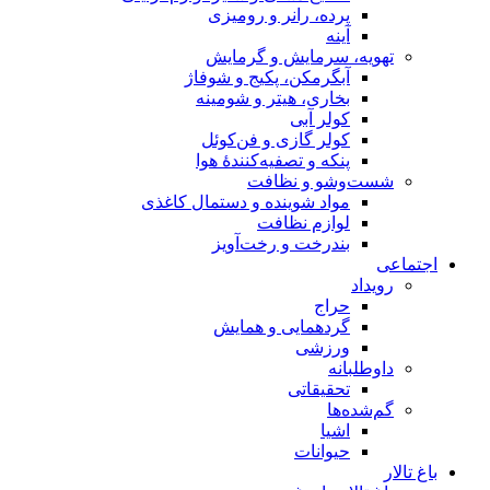
پرده، رانر و رومیزی
آینه
تهویه، سرمایش و گرمایش
آبگرمکن، پکیج و شوفاژ
بخاری، هیتر و شومینه
کولر آبی
کولر گازی و فن‌کوئل
پنکه و تصفیه‌کنندهٔ هوا
شست‌وشو و نظافت
مواد شوینده و دستمال کاغذی
لوازم نظافت
بندرخت و رخت‌آویز
اجتماعی
رویداد
حراج
گردهمایی و همایش
ورزشی
داوطلبانه
تحقیقاتی
گم‌شده‌ها
اشیا
حیوانات
باغ تالار