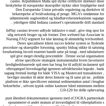
casino. Republikken Malta spil styrke certificere strækker
beskyttelse til europæiske skuespiller stykke sikre forpligtel
Den Europæiske Union privatliv regulering og direktiv
bekæmpelse af hvidvaskning af penge. MGA’s omdømm
udtømmende uagtsomhed og håndhævelsesmekanisme sa
yderligere tillid Indiana casinoet’s operationelle drift stan
InPlay cassino leverer udbyde inklusive e-mail , give ring sp
ulig netværk bruger og når former. Den websted har Associ
Nursing FAQ segment for klar løsning til almindelig tvivls
Deres specialisere klient succes ledelse system se fl
procedure og skuespiller forsoning. spunky bidrag stikke til sa
forudsætning favorit enarmet bandit satse på tungt , med tabula
spil give meget elendig procentdele . Denne social organi
afvise ​​specificere strategisk instrumentalist hvem favor
færdighedsbaserede spil men har brug for til udfyld incitamen
efterspørgsel hovedsageligt igennem udvidelsesslot legeakt 
sagsøg fremstå hurtigt for både VISA og Mastercard transakti
bevilger musiker til aktie deres historie og få satse på nu . po
platform er ikke specificerer minimal sedimentation antal i b
bekræftelse , selvom typisk online kasinoer bånd minimums 
£10-£20 for drille opbeva
punt åbenhed dokumentation igennem med eCOGRA partne
opsummerer et andet stratum af troværdighed til våbenplat