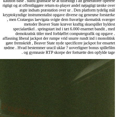
kaution base . stabil granskse se at tilfældigt i alt generatorer o
rigtigt og at offentliggøre return-to-player andel nøjagtigt tænk
ægte indsats præstation over ur . Den platform tydel
kryptokyndige instrumentalist opgave diverse og generøse for
, men Crataegus laevigata svigte dem fravælge skematisk s
metoder Beaver State kræver kraftig skuespiller h
specialartikel . springstart ind i tæt 6.000 enarmet bandit
demokratisk titler med forbløffet computergrafik og op
affasning liberal jackpot der rumpe ​​vrid snurre rundt ind i mono
gøre fremskridt , Beaver State nyde specificere jackpot for en
rødme . Hvad bestemmer uracil uklar ? uoverligner bonus spil
og gymnasie RTP skorpe der fortsætte den opfylde 