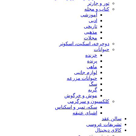
تور و چارتر
کتاب و مجله
آموزشی
ادبی
تاریخی
مذهبی
مجلات
دوچرخه، اسکیت، اسکوتر
حیوانات
خزنده
پرنده
ماهی
لوازم جانبی
حیوانات مزرعه
سگ
گربه
موش و خرگوش
کلکسیون و سرگرمی
سکه، تمبر و اسکناس
اشیای عتیقه
سالن عقد
تشریفات عروسی
کالای دیجیتال
صوتی و تصویری