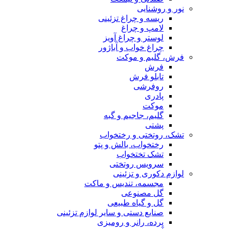
نور و روشنایی
ریسه و چراغ تزئینی
لامپ و چراغ
لوستر و چراغ آویز
چراغ خواب و آباژور
فرش، گلیم و موکت
فرش
تابلو فرش
روفرشی
پادری
موکت
گلیم، جاجیم و گبه
پشتی
تشک، روتختی و رختخواب
رختخواب، بالش و پتو
تشک تختخواب
سرویس روتختی
لوازم دکوری و تزئینی
مجسمه، تندیس و ماکت
گل مصنوعی
گل و گیاه طبیعی
صنایع دستی و سایر لوازم تزئینی
پرده، رانر و رومیزی