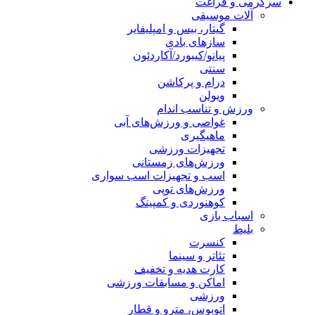
سرگرمی و فراغت
آلات موسیقی
گیتار، بیس و امپلیفایر
سازهای بادی
پیانو/کیبورد/آکاردئون
سنتی
درام و پرکاشن
ویولن
ورزش و تناسب اندام
غواصی و ورزش‌های آبی
ماهیگیری
تجهیزات ورزشی
ورزش‌های زمستانی
اسب و تجهیزات اسب سواری
ورزش‌های توپی
کوهنوردی و کمپینگ
اسباب‌ بازی
بلیط
کنسرت
تئاتر و سینما
کارت هدیه و تخفیف
اماکن و مسابقات ورزشی
ورزشی
اتوبوس، مترو و قطار