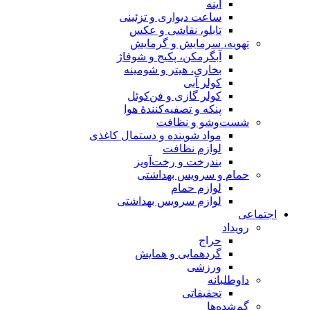
آینه
ساعت دیواری و تزئینی
تابلو، نقاشی و عکس
تهویه، سرمایش و گرمایش
آبگرمکن، پکیج و شوفاژ
بخاری، هیتر و شومینه
کولر آبی
کولر گازی و فن‌کوئل
پنکه و تصفیه‌کنندهٔ هوا
شست‌وشو و نظافت
مواد شوینده و دستمال کاغذی
لوازم نظافت
بندرخت و رخت‌آویز
حمام و سرویس بهداشتی
لوازم حمام
لوازم سرویس بهداشتی
اجتماعی
رویداد
حراج
گردهمایی و همایش
ورزشی
داوطلبانه
تحقیقاتی
گم‌شده‌ها