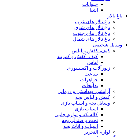
حیوانات
اشیا
باغ تالار
باغ تالار های غرب
باغ تالار های شرق
باغ تالار های جنوب
باغ تالار های شمال
وسایل شخصی
کیف، کفش و لباس
کیف، کفش و کمربند
لباس
زیورآلات و اکسسوری
ساعت
جواهرات
بدلیجات
آرایشی، بهداشتی و درمانی
کفش و لباس بچه
وسایل بچه و اسباب بازی
اسباب بازی
کالسکه و لوازم جانبی
تخت و صندلی بچه
اسباب و اثاث بچه
لوازم التحریر