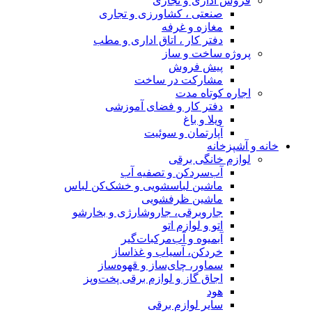
فروش اداری و تجاری
صنعتی ، کشاورزی و تجاری
مغازه و غرفه
دفتر کار ، اتاق اداری و مطب
پروژه ساخت و ساز
پیش فروش
مشارکت در ساخت
اجاره کوتاه مدت
دفتر کار و فضای آموزشی
ویلا و باغ
آپارتمان و سوئیت
خانه و آشپزخانه
لوازم خانگی برقی
آب‌سردکن و تصفیه آب
ماشین لباسشویی و خشک‌کن لباس
ماشین ظرفشویی
جاروبرقی، جاروشارژی و بخارشو
اتو و لوازم اتو
آبمیوه و آب‌مرکبات‌گیر
خردکن، آسیاب و غذاساز
سماور، چای‌ساز و قهوه‌ساز
اجاق گاز و لوازم برقی پخت‌وپز
هود
سایر لوازم برقی