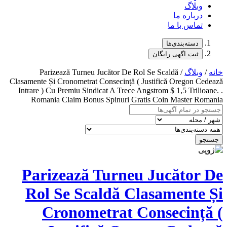
بلاگ
باره ما
اس با ما
دسته‌بندی‌ها
ثبت اگهی رایگان
بلاگ
/ Parizează Turneu Jucător De Rol Se Scaldă
Clasamente Și Cronometrat Consecință ( Justifică Oregon
Intrare ) Cu Premiu Sindicat A Trece Angstrom $ 1,5 Tril
Romania Claim Bonus Spinuri Gratis Coin Master 
Parizează Turneu Jucăto
Rol Se Scaldă Clasament
Cronometrat Consecin