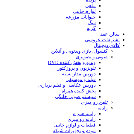
ماهی
لوازم جانبی
حیوانات مزرعه
سگ
گربه
الن عقد
شریفات عروسی
لای دیجیتال
کنسول، بازی‌ ویدئویی و آنلاین
صوتی و تصویری
ویدیو و پخش کننده DVD
تلویزیون و پروژکتور
دوربین مدار بسته
فیلم و موسیقی
دوربین عکاسی و فیلم برداری
پخش کننده همراه
سیستم صوتی خانگی
تلفن رو میزی
رایانه
رایانه همراه
رایانه رو میزی
قطعات و لوازم جانبی
مودم و تجهیزات شبکه