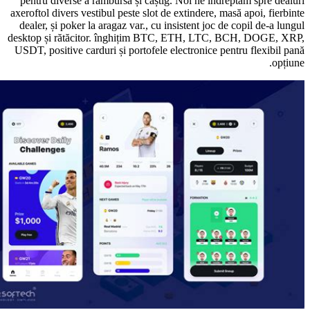
pentru diverse a rambursa și câștig. Noi ne îndreptăm spre
axeroftol divers vestibul peste slot de extindere, masă apoi, f
dealer, și poker la aragaz var., cu insistent joc de copil de-
desktop și rătăcitor. înghițim BTC, ETH, LTC, BCH, DOG
USDT, positive carduri și portofele electronice pentru flexi