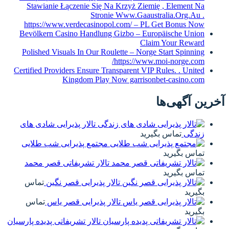
Stawianie Łączenie Się Na Krzyż Ziemię , Element 
Stronie Www.Gaaustralia.Org.Au
https://www.verdecasinopol.com/ – PL Get Bonus No
Bevölkern Casino Handlung Gizbo – Europäische Unio
Claim Your Rewar
Polished Visuals In Our Roulette – Norge Start Spinni
https://www.moi-norge.co
Certified Providers Ensure Transparent VIP Rules. . Unit
Kingdom Play Now garrisonbet-casino.co
 آگهی‌ها
تالار پذیرایی شادی های
ندگی
تماس بگیرید
مجتمع پذیرایی شب طلایی
ماس بگیرید
تالار تشریفاتی قصر محمد
ماس بگیرید
تالار پذیرایی قصر نگین
تماس
یرید
تالار پذیرایی قصر یاس
تماس
یرید
تالار تشریفاتی پدیده پارسیان