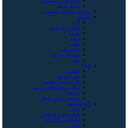
سکه، تمبر و اسکناس
اشیای عتیقه
دوچرخه، اسکیت، اسکوتر
حیوانات
گربه
موش و خرگوش
خزنده
پرنده
ماهی
لوازم جانبی
حیوانات مزرعه
سگ
بلیط
کنسرت
تئاتر و سینما
کارت هدیه و تخفیف
اماکن و مسابقات ورزشی
ورزشی
اتوبوس، مترو و قطار
آلات موسیقی
ویولن
گیتار، بیس و امپلیفایر
پیانو/کیبورد/آکاردئون
سنتی