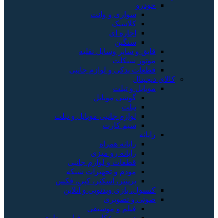
خودرو
سواری و وانت
کلاسیک
اجاره ای
سنگین
قایق و سایر وسایل نقلیه
موتور سیکلت
قطعات یدکی و لوازم جانبی
کالای دیجیتال
موبایل و تبلت
گوشی موبایل
تبلت
لوازم جانبی موبایل و تبلت
سیم کارت
رایانه
رایانه همراه
رایانه رو میزی
قطعات و لوازم جانبی
مودم و تجهیزات شبکه
پرینتر، اسکنر، کپی، فکس
کنسول، بازی‌ ویدئویی و آنلاین
صوتی و تصویری
فیلم و موسیقی
دوربین عکاسی و فیلم برداری