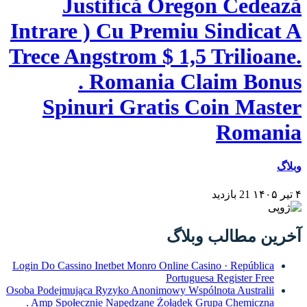
Justifică Oregon Ced
Intrare ) Cu Premiu Sindic
Trece Angstrom $ 1,5 Trilio
. Romania Claim B
Spinuri Gratis Coin Ma
Roma
21 بازدید
 مطالب وبلاگ
Login Do Cassino Inetbet Monro Online Casino · Repúbli
Portuguesa Register Fr
Osoba Podejmująca Ryzyko Anonimowy Wspólnota Australi
. Amp Społecznie Napędzane Żołądek Grupa Chemiczn