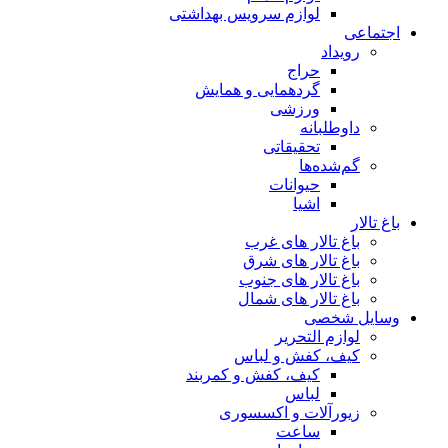
لوازم سرویس بهداشتی
جتماعی
رویداد
حراج
گردهمایی و همایش
ورزشی
داوطلبانه
تحقیقاتی
گم‌شده‌ها
حیوانات
اشیا
غ تالار
باغ تالار های غرب
باغ تالار های شرق
باغ تالار های جنوب
باغ تالار های شمال
سایل شخصی
لوازم التحریر
کیف، کفش و لباس
کیف، کفش و کمربند
لباس
زیورآلات و اکسسوری
ساعت