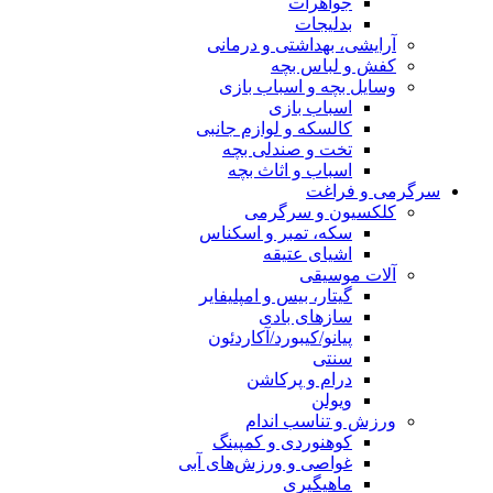
جواهرات
بدلیجات
آرایشی، بهداشتی و درمانی
کفش و لباس بچه
وسایل بچه و اسباب بازی
اسباب بازی
کالسکه و لوازم جانبی
تخت و صندلی بچه
اسباب و اثاث بچه
رگرمی و فراغت
کلکسیون و سرگرمی
سکه، تمبر و اسکناس
اشیای عتیقه
آلات موسیقی
گیتار، بیس و امپلیفایر
سازهای بادی
پیانو/کیبورد/آکاردئون
سنتی
درام و پرکاشن
ویولن
ورزش و تناسب اندام
کوهنوردی و کمپینگ
غواصی و ورزش‌های آبی
ماهیگیری