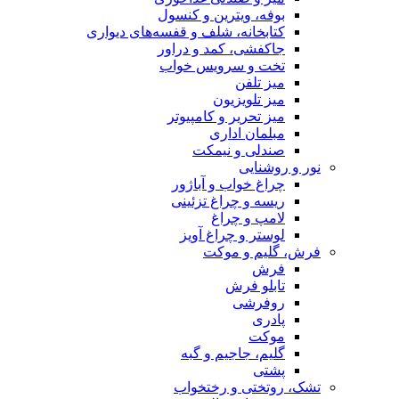
بوفه، ویترین و کنسول
کتابخانه، شلف و قفسه‌های دیواری
جاکفشی، کمد و دراور
تخت و سرویس خواب
میز تلفن
میز تلویزیون
میز تحریر و کامپیوتر
مبلمان اداری
صندلی و نیمکت
نور و روشنایی
چراغ خواب و آباژور
ریسه و چراغ تزئینی
لامپ و چراغ
لوستر و چراغ آویز
فرش، گلیم و موکت
فرش
تابلو فرش
روفرشی
پادری
موکت
گلیم، جاجیم و گبه
پشتی
تشک، روتختی و رختخواب