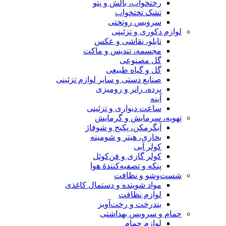
رختخواب، بالش و پتو
تشک تختخواب
سرویس روتختی
لوازم دکوری و تزئینی
تابلو، نقاشی و عکس
مجسمه، تندیس و ماکت
گل مصنوعی
گل و گیاه طبیعی
صنایع دستی و سایر لوازم تزئینی
پرده، رانر و رومیزی
آینه
ساعت دیواری و تزئینی
تهویه، سرمایش و گرمایش
آبگرمکن، پکیج و شوفاژ
بخاری، هیتر و شومینه
کولر آبی
کولر گازی و فن‌کوئل
پنکه و تصفیه‌کنندهٔ هوا
شست‌وشو و نظافت
مواد شوینده و دستمال کاغذی
لوازم نظافت
بندرخت و رخت‌آویز
حمام و سرویس بهداشتی
لوازم حمام