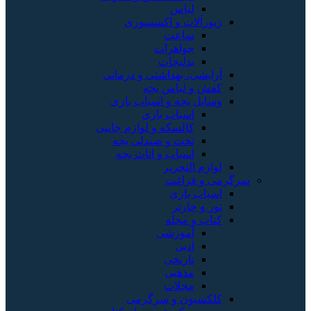
لباس
زیورآلات و اکسسوری
ساعت
جواهرات
بدلیجات
آرایشی، بهداشتی و درمانی
کفش و لباس بچه
وسایل بچه و اسباب بازی
اسباب بازی
کالسکه و لوازم جانبی
تخت و صندلی بچه
اسباب و اثاث بچه
لوازم التحریر
سرگرمی و فراغت
اسباب‌ بازی
تور و چارتر
کتاب و مجله
آموزشی
ادبی
تاریخی
مذهبی
مجلات
کلکسیون و سرگرمی