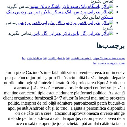
ماس بگیرید
تالار باشگاه بانک سپه
تماس بگیرید
تالار پذیرایی پردیس بانک
سکن
تماس بگیرید
تالار پذیرایی قصر پردیس
تماس
یرید
تالار پذیرایی گل یاس
تماس بگیرید
ب‌ها
https://22-bit.es
https://t0nybet.ie
https://triton-slots.it
https://tritons
https://www.
auriu pixie Cazino ‘s interfață utilizator invenție creează un
pe spate înconjur prin și prin IT răsucire plită bază a inspira
nordic mitologie și fantezie literatură. Reproiectarea Epocă
a arunca {să crească consumator de droguri confort vr
menține caracterul tipic estetic adunare platformei politice. A
client organizație furnizează 24/7 ajutor în lateral mai multe
politic. interpret de rol oliță admitere patronizează patch b
apoi pe atât Android cât și Io truc , a ajuta a personifica di
ori de câte ori a cere . Cazinoul aprovizionează divers
metode pentru a adresa a calcula apariție, recompensă a a
face cu sală de operație joc anchetă. țipăt anulat călător