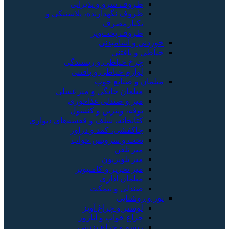
ظروف سرو و پذیرایی
ظروف نگهدارنده، پلاستیکی و
یکبارمصرف
ظروف پخت‌وپز
خوردنی و آشامیدنی
خیاطی و بافتنی
چرخ خیاطی و ریسندگی
لوازم خیاطی و بافتنی
مبلمان و صنایع چوب
مبلمان خانگی و میزعسلی
میز و صندلی غذاخوری
بوفه، ویترین و کنسول
کتابخانه، شلف و قفسه‌های دیواری
جاکفشی، کمد و دراور
تخت و سرویس خواب
میز تلفن
میز تلویزیون
میز تحریر و کامپیوتر
مبلمان اداری
صندلی و نیمکت
نور و روشنایی
لوستر و چراغ آویز
چراغ خواب و آباژور
ریسه و چراغ تزئینی