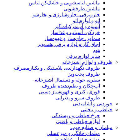
ماشین لباسشویی و خشک‌کن لباس
ماشین ظرفشویی
جاروبرقی، جاروشارژی و بخارشو
اتو و لوازم اتو
آبمیوه و آب‌مرکبات‌گیر
خردکن، آسیاب و غذاساز
سماور، چای‌ساز و قهوه‌ساز
اجاق گاز و لوازم برقی پخت‌وپز
هود
سایر لوازم برقی
ظروف و لوازم آشپزخانه
ظروف نگهدارنده، پلاستیکی و یکبارمصرف
ظروف پخت‌وپز
سفره، حوله و دستمال آشپزخانه
آب‌چکان و نظم‌دهنده ظروف
قوری، کتری و قهوه‌ساز دستی
ظروف سرو و پذیرایی
خوردنی و آشامیدنی
خیاطی و بافتنی
چرخ خیاطی و ریسندگی
لوازم خیاطی و بافتنی
مبلمان و صنایع چوب
مبلمان خانگی و میزعسلی
میز و صندلی غذاخوری