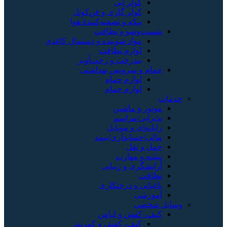
کولر آبی
کولر گازی و فن‌کوئل
پنکه و تصفیه‌کنندهٔ هوا
شست‌وشو و نظافت
مواد شوینده و دستمال کاغذی
لوازم نظافت
بندرخت و رخت‌آویز
حمام و سرویس بهداشتی
لوازم حمام
لوازم حمام
خدمات
موتور و ماشین
پذیرایی/مراسم
رایانه‌ای و موبایل
مالی/حسابداری/بیمه
حمل و نقل
پیشه و مهارت
آرایشگری و زیبایی
نظافت
باغبانی و درختکاری
آموزشی
وسایل شخصی
کیف، کفش و لباس
کیف، کفش و کمربند