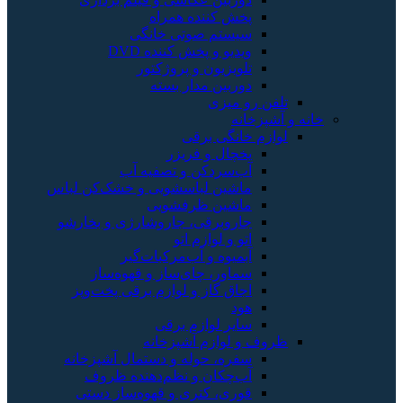
پخش کننده همراه
سیستم صوتی خانگی
ویدیو و پخش کننده DVD
تلویزیون و پروژکتور
دوربین مدار بسته
تلفن رو میزی
خانه و آشپزخانه
لوازم خانگی برقی
یخچال و فریزر
آب‌سردکن و تصفیه آب
ماشین لباسشویی و خشک‌کن لباس
ماشین ظرفشویی
جاروبرقی، جاروشارژی و بخارشو
اتو و لوازم اتو
آبمیوه و آب‌مرکبات‌گیر
سماور، چای‌ساز و قهوه‌ساز
اجاق گاز و لوازم برقی پخت‌وپز
هود
سایر لوازم برقی
ظروف و لوازم آشپزخانه
سفره، حوله و دستمال آشپزخانه
آب‌چکان و نظم‌دهنده ظروف
قوری، کتری و قهوه‌ساز دستی