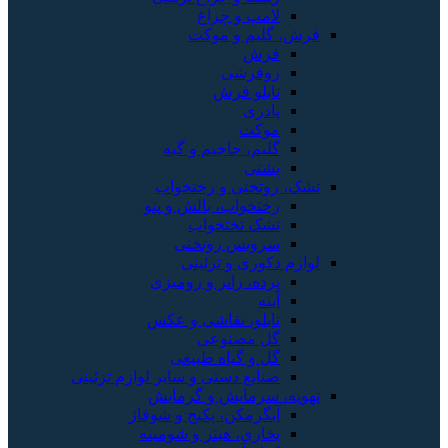
لامپ و چراغ
فرش، گلیم و موکت
فرش
روفرشی
تابلو فرش
پادری
موکت
گلیم، جاجیم و گبه
پشتی
تشک، روتختی و رختخواب
رختخواب، بالش و پتو
تشک تختخواب
سرویس روتختی
لوازم دکوری و تزئینی
پرده، رانر و رومیزی
آینه
تابلو، نقاشی و عکس
گل مصنوعی
گل و گیاه طبیعی
صنایع دستی و سایر لوازم تزئینی
تهویه، سرمایش و گرمایش
آبگرمکن، پکیج و شوفاژ
بخاری، هیتر و شومینه