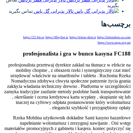
 یاس
تماس بگیرید
https://22-bit.e
profesj
profesjonalista pr
mobilny chopin
urzędować właści
Nomadyczna zdob
zaklęcia władania 
zamyka tradycyjne z
, określanie i o
inaczej na cyf
Rzeka Mobilna 
napełnianie 
materiałów promocyj