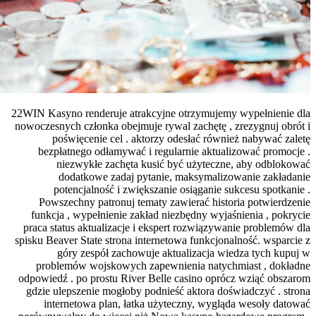
22WIN Kasyno rende
nowoczesnych człon
poświęceni
bezpłatnego o
niezwykłe
dodatkowe
potencjaln
Powszechny pa
funkcja , wypeł
praca status aktu
spisku Beaver State
góry zesp
problemów woj
odpowiedź . po pr
gdzie ulepszenie
internetowa 