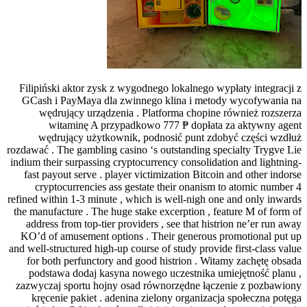
Filipiński aktor z
GCash i PayMaya 
wędrujący urz
witaminę A
wędrujący uż
rozdawać . The gambl
indium their surpass
fast payout serve
cryptocurrenci
refined within 1-3 m
the manufacture . T
address from top-
KO’d of amusement
and well-structured h
for both perfunc
podstawa dodaj 
zazwyczaj sportu 
kręcenie pakiet