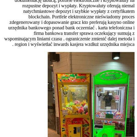
dokumentację ta
rozpustne 
natychmias
blockch
zdegenerowany i d
urzędnika bankoweg
firma
wspominającym linia
region i wyświe