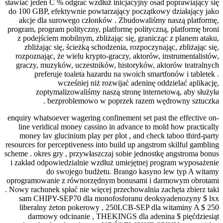
stawiać jeden C % od
do 100 GBP, efekty
akcje dla surow
program, program pol
z podejściem mobi
zbliżając się, 
rozpoznając, że w
graczy, muzyków,
preferuje to
wcze
zoptymalizo
bezprob
enquiry whatsoever w
line veridical m
money lav glucin
resources for percept
scheme . okres gry ,
i zakład odpowiedz
do swoj
oprogramowanie z 
. Nowy rachunek spła
sam CHIPY-SEP7
liberalny żeton
darmowy odci