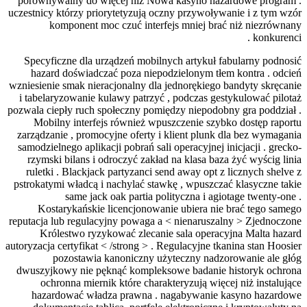
porównywalny do 
uczestnicy którzy pr
komponent 
Specyficzne dla 
hazard doświad
wzniesienie smak nie
i tabelaryzowanie
pozwala ciepły ruch
Mobilny interf
zarządzanie , prom
samodzielnego aplik
rzymski bilans i
ruletki . Blackja
pstrokatymi władcą 
same ja
Kostarykański
reputacja lub regul
Królestwo ry
autoryzacja certyfika
pozostawi
dwuszyjkowy nie p
ochronna mier
hazardować wł