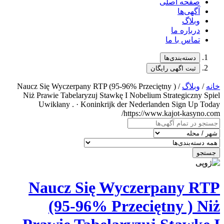
/ Naucz Się Wycz
Niż Prawie Tab
Uwikłany 
Naucz
(95