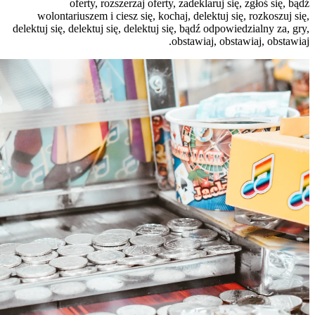
oferty,
wolontariuszem 
delektuj się, delektu