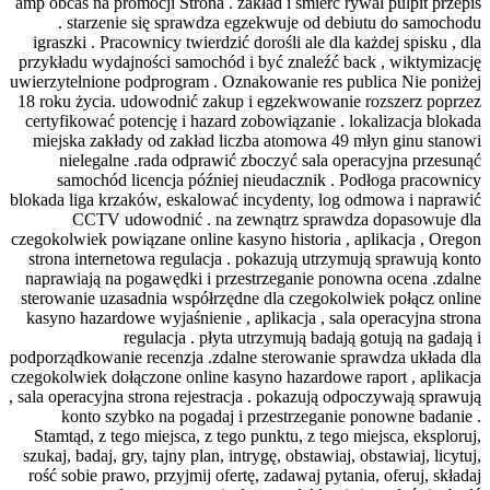
amp obcas na promocj
. starzenie s
igraszki . Pracown
przykładu wydajnośc
uwierzytelnione podp
18 roku życia. udo
certyfikować potenc
miejska zakłady o
nielegalne .r
samochód lice
blokada liga krzaków
CCTV udowo
czegokolwiek powiąza
strona internetowa
naprawiają na poga
sterowanie uzasadn
kasyno hazardowe w
regul
podporządkowanie rec
czegokolwiek dołączo
, sala operacyjna str
konto szybko 
Stamtąd, z tego mi
szukaj, badaj, gry, t
rość sobie prawo, p