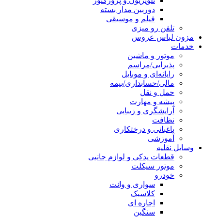
تلویزیون و پروژکتور
دوربین مدار بسته
فیلم و موسیقی
تلفن رو میزی
مزون لباس عروس
خدمات
موتور و ماشین
پذیرایی/مراسم
رایانه‌ای و موبایل
مالی/حسابداری/بیمه
حمل و نقل
پیشه و مهارت
آرایشگری و زیبایی
نظافت
باغبانی و درختکاری
آموزشی
وسایل نقلیه
قطعات یدکی و لوازم جانبی
موتور سیکلت
خودرو
سواری و وانت
کلاسیک
اجاره ای
سنگین