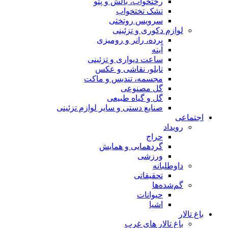
رختخواب، بالش و پتو
تشک تختخواب
سرویس روتختی
لوازم دکوری و تزئینی
پرده، رانر و رومیزی
آینه
ساعت دیواری و تزئینی
تابلو، نقاشی و عکس
مجسمه، تندیس و ماکت
گل مصنوعی
گل و گیاه طبیعی
صنایع دستی و سایر لوازم تزئینی
اجتماعی
رویداد
حراج
گردهمایی و همایش
ورزشی
داوطلبانه
تحقیقاتی
گم‌شده‌ها
حیوانات
اشیا
باغ تالار
باغ تالار های غرب