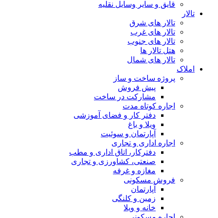
قایق و سایر وسایل نقلیه
تالار
تالار های شرق
تالار های غرب
تالار های جنوب
هتل تالار ها
تالار های شمال
املاک
پروژه ساخت و ساز
پیش فروش
مشارکت در ساخت
اجاره کوتاه مدت
دفتر کار و فضای آموزشی
ویلا و باغ
آپارتمان و سوئیت
اجاره اداری و تجاری
دفترکار، اتاق اداری و مطب
صنعتی، کشاورزی و تجاری
مغازه و غرفه
فروش مسکونی
آپارتمان
زمین و کلنگی
خانه و ویلا
اجاره مسکونی