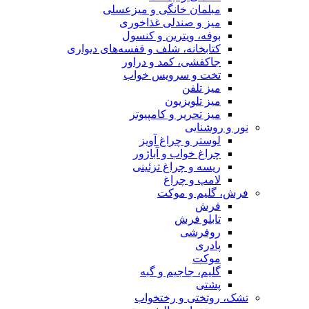
مبلمان خانگی و میزعسلی
میز و صندلی غذاخوری
بوفه، ویترین و کنسول
کتابخانه، شلف و قفسه‌های دیواری
جاکفشی، کمد و دراور
تخت و سرویس خواب
میز تلفن
میز تلویزیون
میز تحریر و کامپیوتر
نور و روشنایی
لوستر و چراغ آویز
چراغ خواب و آباژور
ریسه و چراغ تزئینی
لامپ و چراغ
فرش، گلیم و موکت
فرش
تابلو فرش
روفرشی
پادری
موکت
گلیم، جاجیم و گبه
پشتی
تشک، روتختی و رختخواب