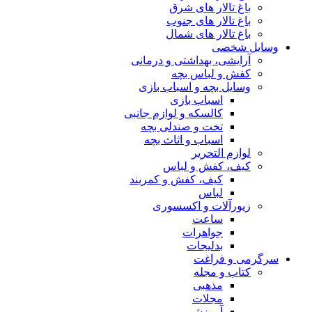
باغ تالار های شرق
باغ تالار های جنوب
باغ تالار های شمال
وسایل شخصی
آرایشی، بهداشتی و درمانی
کفش و لباس بچه
وسایل بچه و اسباب بازی
اسباب بازی
کالسکه و لوازم جانبی
تخت و صندلی بچه
اسباب و اثاث بچه
لوازم التحریر
کیف، کفش و لباس
کیف، کفش و کمربند
لباس
زیورآلات و اکسسوری
ساعت
جواهرات
بدلیجات
سرگرمی و فراغت
کتاب و مجله
مذهبی
مجلات
آموزشی