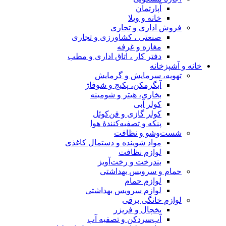
آپارتمان
خانه و ویلا
فروش اداری و تجاری
صنعتی ، کشاورزی و تجاری
مغازه و غرفه
دفتر کار ، اتاق اداری و مطب
خانه و آشپزخانه
تهویه، سرمایش و گرمایش
آبگرمکن، پکیج و شوفاژ
بخاری، هیتر و شومینه
کولر آبی
کولر گازی و فن‌کوئل
پنکه و تصفیه‌کنندهٔ هوا
شست‌وشو و نظافت
مواد شوینده و دستمال کاغذی
لوازم نظافت
بندرخت و رخت‌آویز
حمام و سرویس بهداشتی
لوازم حمام
لوازم سرویس بهداشتی
لوازم خانگی برقی
یخچال و فریزر
آب‌سردکن و تصفیه آب