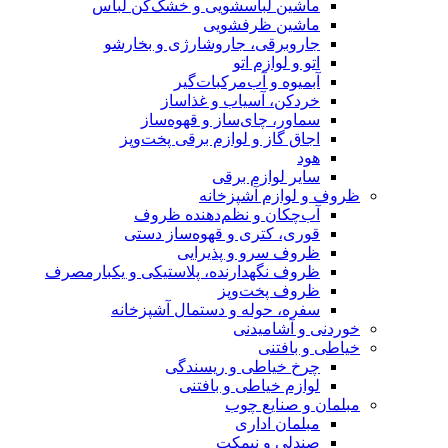
ماشین لباسشویی و خشک‌کن لباس
ماشین ظرفشویی
جاروبرقی، جاروشارژی و بخارشو
اتو و لوازم اتو
آبمیوه و آب‌مرکبات‌گیر
خردکن، آسیاب و غذاساز
سماور، چای‌ساز و قهوه‌ساز
اجاق گاز و لوازم برقی پخت‌وپز
هود
سایر لوازم برقی
ظروف و لوازم آشپزخانه
آب‌چکان و نظم‌دهنده ظروف
قوری، کتری و قهوه‌ساز دستی
ظروف سرو و پذیرایی
ظروف نگهدارنده، پلاستیکی و یکبارمصرف
ظروف پخت‌وپز
سفره، حوله و دستمال آشپزخانه
خوردنی و آشامیدنی
خیاطی و بافتنی
چرخ خیاطی و ریسندگی
لوازم خیاطی و بافتنی
مبلمان و صنایع چوب
مبلمان اداری
صندلی و نیمکت