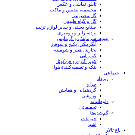
تابلو، نقاشی و عکس
مجسمه، تندیس و ماکت
گل مصنوعی
گل و گیاه طبیعی
صنایع دستی و سایر لوازم تزئینی
پرده، رانر و رومیزی
تهویه، سرمایش و گرمایش
آبگرمکن، پکیج و شوفاژ
بخاری، هیتر و شومینه
کولر آبی
کولر گازی و فن‌کوئل
پنکه و تصفیه‌کنندهٔ هوا
اجتماعی
رویداد
حراج
گردهمایی و همایش
ورزشی
داوطلبانه
تحقیقاتی
گم‌شده‌ها
حیوانات
اشیا
باغ تالار