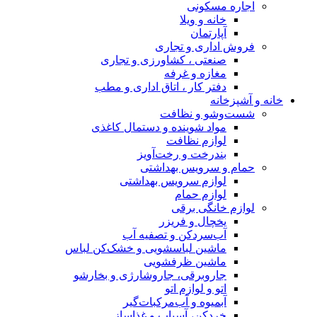
اجاره مسکونی
خانه و ویلا
آپارتمان
فروش اداری و تجاری
صنعتی ، کشاورزی و تجاری
مغازه و غرفه
دفتر کار ، اتاق اداری و مطب
خانه و آشپزخانه
شست‌وشو و نظافت
مواد شوینده و دستمال کاغذی
لوازم نظافت
بندرخت و رخت‌آویز
حمام و سرویس بهداشتی
لوازم سرویس بهداشتی
لوازم حمام
لوازم خانگی برقی
یخچال و فریزر
آب‌سردکن و تصفیه آب
ماشین لباسشویی و خشک‌کن لباس
ماشین ظرفشویی
جاروبرقی، جاروشارژی و بخارشو
اتو و لوازم اتو
آبمیوه و آب‌مرکبات‌گیر
خردکن، آسیاب و غذاساز