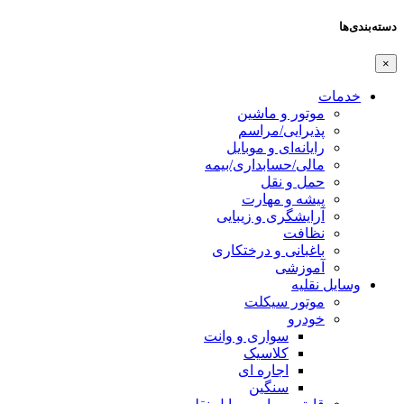
دسته‌بندی‌ها
×
خدمات
موتور و ماشین
پذیرایی/مراسم
رایانه‌ای و موبایل
مالی/حسابداری/بیمه
حمل و نقل
پیشه و مهارت
آرایشگری و زیبایی
نظافت
باغبانی و درختکاری
آموزشی
وسایل نقلیه
موتور سیکلت
خودرو
سواری و وانت
کلاسیک
اجاره ای
سنگین