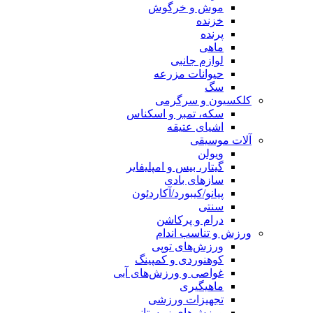
موش و خرگوش
خزنده
پرنده
ماهی
لوازم جانبی
حیوانات مزرعه
سگ
کلکسیون و سرگرمی
سکه، تمبر و اسکناس
اشیای عتیقه
آلات موسیقی
ویولن
گیتار، بیس و امپلیفایر
سازهای بادی
پیانو/کیبورد/آکاردئون
سنتی
درام و پرکاشن
ورزش و تناسب اندام
ورزش‌های توپی
کوهنوردی و کمپینگ
غواصی و ورزش‌های آبی
ماهیگیری
تجهیزات ورزشی
ورزش‌های زمستانی