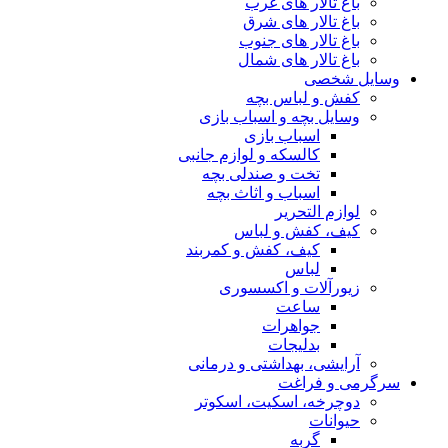
باغ تالار های غرب
باغ تالار های شرق
باغ تالار های جنوب
باغ تالار های شمال
وسایل شخصی
کفش و لباس بچه
وسایل بچه و اسباب بازی
اسباب بازی
کالسکه و لوازم جانبی
تخت و صندلی بچه
اسباب و اثاث بچه
لوازم التحریر
کیف، کفش و لباس
کیف، کفش و کمربند
لباس
زیورآلات و اکسسوری
ساعت
جواهرات
بدلیجات
آرایشی، بهداشتی و درمانی
سرگرمی و فراغت
دوچرخه، اسکیت، اسکوتر
حیوانات
گربه