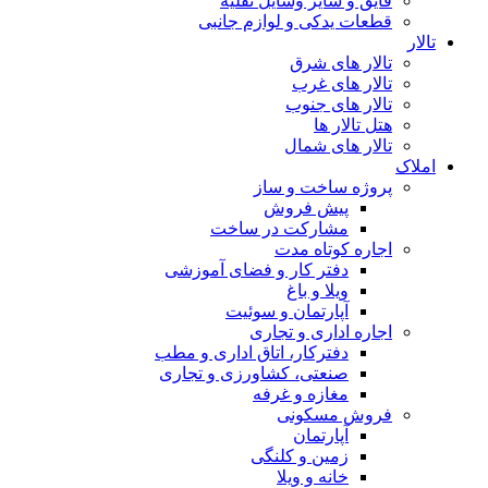
قایق و سایر وسایل نقلیه
قطعات یدکی و لوازم جانبی
تالار
تالار های شرق
تالار های غرب
تالار های جنوب
هتل تالار ها
تالار های شمال
املاک
پروژه ساخت و ساز
پیش فروش
مشارکت در ساخت
اجاره کوتاه مدت
دفتر کار و فضای آموزشی
ویلا و باغ
آپارتمان و سوئیت
اجاره اداری و تجاری
دفترکار، اتاق اداری و مطب
صنعتی، کشاورزی و تجاری
مغازه و غرفه
فروش مسکونی
آپارتمان
زمین و کلنگی
خانه و ویلا