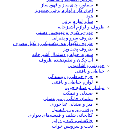
سماور، چای‌ساز و قهوه‌ساز
اجاق گاز و لوازم برقی پخت‌وپز
هود
سایر لوازم برقی
ظروف و لوازم آشپزخانه
قوری، کتری و قهوه‌ساز دستی
ظروف سرو و پذیرایی
ظروف نگهدارنده، پلاستیکی و یکبارمصرف
ظروف پخت‌وپز
سفره، حوله و دستمال آشپزخانه
آب‌چکان و نظم‌دهنده ظروف
خوردنی و آشامیدنی
خیاطی و بافتنی
چرخ خیاطی و ریسندگی
لوازم خیاطی و بافتنی
مبلمان و صنایع چوب
صندلی و نیمکت
مبلمان خانگی و میزعسلی
میز و صندلی غذاخوری
بوفه، ویترین و کنسول
کتابخانه، شلف و قفسه‌های دیواری
جاکفشی، کمد و دراور
تخت و سرویس خواب