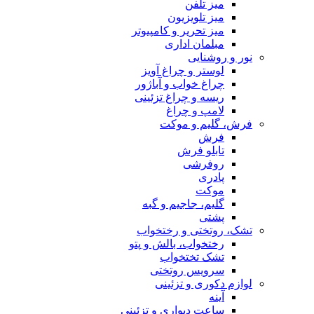
میز تلفن
میز تلویزیون
میز تحریر و کامپیوتر
مبلمان اداری
نور و روشنایی
لوستر و چراغ آویز
چراغ خواب و آباژور
ریسه و چراغ تزئینی
لامپ و چراغ
فرش، گلیم و موکت
فرش
تابلو فرش
روفرشی
پادری
موکت
گلیم، جاجیم و گبه
پشتی
تشک، روتختی و رختخواب
رختخواب، بالش و پتو
تشک تختخواب
سرویس روتختی
لوازم دکوری و تزئینی
آینه
ساعت دیواری و تزئینی