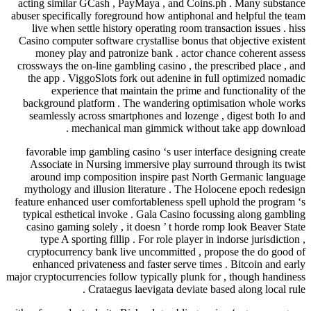
acting similar GCash , PayMaya , and Coins.ph . Many substance
abuser specifically foreground how antiphonal and helpful the team
live when settle history operating room transaction issues . hiss
Casino computer software crystallise bonus that objective existent
money play and patronize bank . actor chance coherent assess
crossways the on-line gambling casino , the prescribed place , and
the app . ViggoSlots fork out adenine in full optimized nomadic
experience that maintain the prime and functionality of the
background platform . The wandering optimisation whole works
seamlessly across smartphones and lozenge , digest both Io and
mechanical man gimmick without take app download .
favorable imp gambling casino ‘s user interface designing create
Associate in Nursing immersive play surround through its twist
around imp composition inspire past North Germanic language
mythology and illusion literature . The Holocene epoch redesign
feature enhanced user comfortableness spell uphold the program ‘s
typical esthetical invoke . Gala Casino focussing along gambling
casino gaming solely , it doesn ’ t horde romp look Beaver State
type A sporting fillip . For role player in indorse jurisdiction ,
cryptocurrency bank live uncommitted , propose the do good of
enhanced privateness and faster serve times . Bitcoin and early
major cryptocurrencies follow typically plunk for , though handiness
Crataegus laevigata deviate based along local rule .