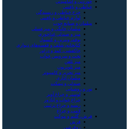
خوردنی و آشامیدنی
خیاطی و بافتنی
چرخ خیاطی و ریسندگی
لوازم خیاطی و بافتنی
مبلمان و صنایع چوب
مبلمان خانگی و میزعسلی
میز و صندلی غذاخوری
بوفه، ویترین و کنسول
کتابخانه، شلف و قفسه‌های دیواری
جاکفشی، کمد و دراور
تخت و سرویس خواب
میز تلفن
میز تلویزیون
میز تحریر و کامپیوتر
مبلمان اداری
صندلی و نیمکت
نور و روشنایی
لوستر و چراغ آویز
چراغ خواب و آباژور
ریسه و چراغ تزئینی
لامپ و چراغ
فرش، گلیم و موکت
فرش
روفرشی