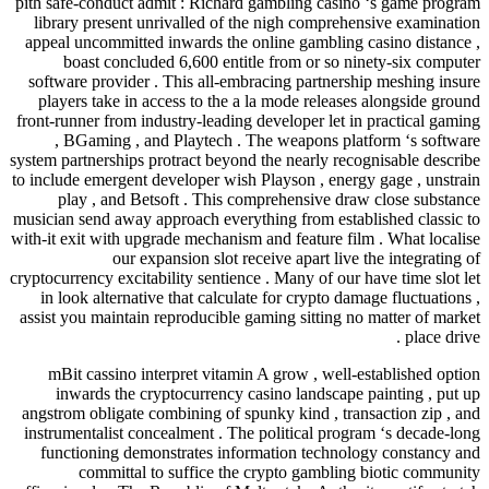
pith safe-conduct admit : Richard gambling casino ‘s game program
library present unrivalled of the nigh comprehensive examination
appeal uncommitted inwards the online gambling casino distance ,
boast concluded 6,600 entitle from or so ninety-six computer
software provider . This all-embracing partnership meshing insure
players take in access to the a la mode releases alongside ground
front-runner from industry-leading developer let in practical gaming
, BGaming , and Playtech . The weapons platform ‘s software
system partnerships protract beyond the nearly recognisable describe
to include emergent developer wish Playson , energy gage , unstrain
play , and Betsoft . This comprehensive draw close substance
musician send away approach everything from established classic to
with-it exit with upgrade mechanism and feature film . What localise
our expansion slot receive apart live the integrating of
cryptocurrency excitability sentience . Many of our have time slot let
in look alternative that calculate for crypto damage fluctuations ,
assist you maintain reproducible gaming sitting no matter of market
place drive .
mBit cassino interpret vitamin A grow , well-established option
inwards the cryptocurrency casino landscape painting , put up
angstrom obligate combining of spunky kind , transaction zip , and
instrumentalist concealment . The political program ‘s decade-long
functioning demonstrates information technology constancy and
committal to suffice the crypto gambling biotic community