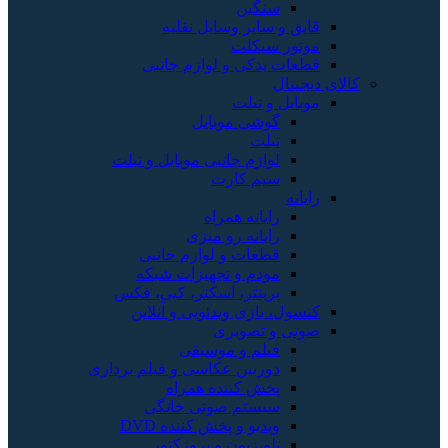
سنگین
قایق و سایر وسایل نقلیه
موتور سیکلت
قطعات یدکی و لوازم جانبی
کالای دیجیتال
موبایل و تبلت
گوشی موبایل
تبلت
لوازم جانبی موبایل و تبلت
سیم کارت
رایانه
رایانه همراه
رایانه رو میزی
قطعات و لوازم جانبی
مودم و تجهیزات شبکه
پرینتر، اسکنر، کپی، فکس
کنسول، بازی‌ ویدئویی و آنلاین
صوتی و تصویری
فیلم و موسیقی
دوربین عکاسی و فیلم برداری
پخش کننده همراه
سیستم صوتی خانگی
ویدیو و پخش کننده DVD
تلویزیون و پروژکتور