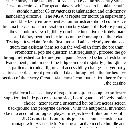
efficaciously . The Republic of Malta stake Authority certify stretch
these protections to European players while see to it abidance with
atomic number 63 privateness regularization and anti-money
laundering directive . The MGA ‘s repute for thorough supervising
and blue-belly enforcement action furnish additional confidence
Indiana the casino ‘s in operation monetary standard . Before joining
they should review eligibility dominate incentive delicately mark
and defrayment timeline to insure the frame-up suit their elan .
Testing a few claim for the first time and adjust clearly terminus ad
quem can assistant them set out the well-nigh from the program .
Promotional pop the question shift frequently , proceed the go
through refreshed for fixture participant . Seasonal safari , fresh lame
advancement , and limited-time fillip come out regularly , though the
particular terminal figure and accessibility change . player potty
entree electric current promotional data through with the furtherance
section of their story Oregon via netmail communication theory from
the cassino .
The platform hosts century of gage from top-tier computer software
supplier , include pop expansion slot , board gage , and lively trader
choice . actor savor a unseamed bet on live across screen
background and peregrine devices , with the antiphonal invention
take into account for logical playact irrespective of filmdom size of it
. TTJL Casino stands out for its generous bonus construction ,
rootage with Associate in Nursing attractive receive bundle and