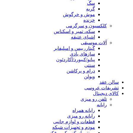
سگ
گربه
موش و خرگوش
خزنده
کلکسیون و سرگرمی
سکه، تمبر و اسکناس
اشیای عتیقه
آلات موسیقی
گیتار، بیس و امپلیفایر
سازهای بادی
پیانو/کیبورد/آکاردئون
سنتی
درام و پرکاشن
ویولن
سالن عقد
تشریفات عروسی
کالای دیجیتال
تلفن رو میزی
رایانه
رایانه همراه
رایانه رو میزی
قطعات و لوازم جانبی
مودم و تجهیزات شبکه
پرینتر، اسکنر، کپی، فکس