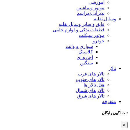
آموزشی
موتور و ماشین
پذیرایی/مراسم
وسایل نقلیه
قایق و سایر وسایل نقلیه
قطعات یدکی و لوازم جانبی
موتور سیکلت
خودرو
سواری و وانت
کلاسیک
اجاره ای
سنگین
تالار
تالار های غرب
تالار های جنوب
هتل تالار ها
تالار های شمال
تالار های شرق
متفرقه
ثبت اگهی رایگان
×