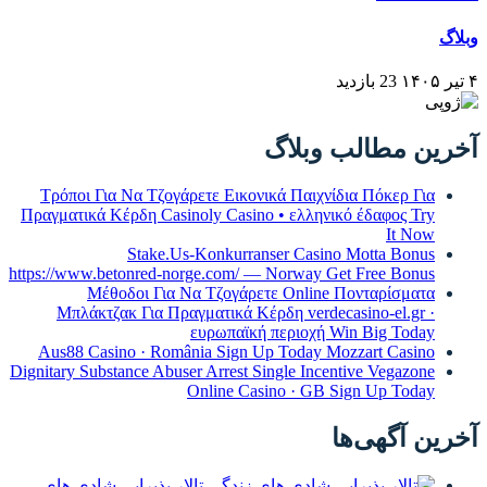
وبلاگ
۴ تیر ۱۴۰۵
23 بازدید
آخرین مطالب وبلاگ
Τρόποι Για Να Τζογάρετε Εικονικά Παιχνίδια Πόκερ Για
Πραγματικά Κέρδη Casinoly Casino • ελληνικό έδαφος Try
It Now
Stake.Us-Konkurranser Casino Motta Bonus
https://www.betonred-norge.com/ — Norway Get Free Bonus
Μέθοδοι Για Να Τζογάρετε Online Πονταρίσματα
Μπλάκτζακ Για Πραγματικά Κέρδη verdecasino-el.gr ·
ευρωπαϊκή περιοχή Win Big Today
Aus88 Casino · România Sign Up Today Mozzart Casino
Dignitary Substance Abuser Arrest Single Incentive Vegazone
Online Casino · GB Sign Up Today
آخرین آگهی‌ها
تالار پذیرایی شادی های