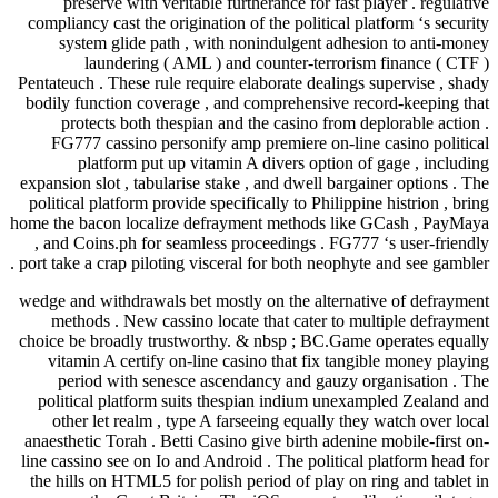
preserve with veritable furtherance for fast player . regulative
compliancy cast the origination of the political platform ‘s security
system glide path , with nonindulgent adhesion to anti-money
laundering ( AML ) and counter-terrorism finance ( CTF )
Pentateuch . These rule require elaborate dealings supervise , shady
bodily function coverage , and comprehensive record-keeping that
protects both thespian and the casino from deplorable action .
FG777 cassino personify amp premiere on-line casino political
platform put up vitamin A divers option of gage , including
expansion slot , tabularise stake , and dwell bargainer options . The
political platform provide specifically to Philippine histrion , bring
home the bacon localize defrayment methods like GCash , PayMaya
, and Coins.ph for seamless proceedings . FG777 ‘s user-friendly
port take a crap piloting visceral for both neophyte and see gambler .
wedge and withdrawals bet mostly on the alternative of defrayment
methods . New cassino locate that cater to multiple defrayment
choice be broadly trustworthy. & nbsp ; BC.Game operates equally
vitamin A certify on-line casino that fix tangible money playing
period with senesce ascendancy and gauzy organisation . The
political platform suits thespian indium unexampled Zealand and
other let realm , type A farseeing equally they watch over local
anaesthetic Torah . Betti Casino give birth adenine mobile-first on-
line cassino see on Io and Android . The political platform head for
the hills on HTML5 for polish period of play on ring and tablet in