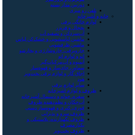
دوربین مدار بسته
تلفن رو میزی
خانه و آشپزخانه
لوازم خانگی برقی
یخچال و فریزر
آب‌سردکن و تصفیه آب
ماشین لباسشویی و خشک‌کن لباس
ماشین ظرفشویی
جاروبرقی، جاروشارژی و بخارشو
اتو و لوازم اتو
آبمیوه و آب‌مرکبات‌گیر
سماور، چای‌ساز و قهوه‌ساز
اجاق گاز و لوازم برقی پخت‌وپز
هود
سایر لوازم برقی
ظروف و لوازم آشپزخانه
سفره، حوله و دستمال آشپزخانه
آب‌چکان و نظم‌دهنده ظروف
قوری، کتری و قهوه‌ساز دستی
ظروف سرو و پذیرایی
ظروف نگهدارنده، پلاستیکی و
یکبارمصرف
ظروف پخت‌وپز