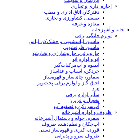
آپارتمان و سوئیت
اجاره اداری و تجاری
دفترکار، اتاق اداری و مطب
صنعتی، کشاورزی و تجاری
مغازه و غرفه
خانه و آشپزخانه
لوازم خانگی برقی
ماشین لباسشویی و خشک‌کن لباس
ماشین ظرفشویی
جاروبرقی، جاروشارژی و بخارشو
اتو و لوازم اتو
آبمیوه و آب‌مرکبات‌گیر
خردکن، آسیاب و غذاساز
سماور، چای‌ساز و قهوه‌ساز
اجاق گاز و لوازم برقی پخت‌وپز
هود
سایر لوازم برقی
یخچال و فریزر
آب‌سردکن و تصفیه آب
ظروف و لوازم آشپزخانه
سفره، حوله و دستمال آشپزخانه
آب‌چکان و نظم‌دهنده ظروف
قوری، کتری و قهوه‌ساز دستی
ظروف سرو و پذیرایی