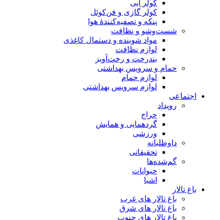
کولر آبی
کولر گازی و فن‌کوئل
پنکه و تصفیه‌کنندهٔ هوا
شست‌وشو و نظافت
مواد شوینده و دستمال کاغذی
لوازم نظافت
بندرخت و رخت‌آویز
حمام و سرویس بهداشتی
لوازم حمام
لوازم سرویس بهداشتی
اجتماعی
رویداد
حراج
گردهمایی و همایش
ورزشی
داوطلبانه
تحقیقاتی
گم‌شده‌ها
حیوانات
اشیا
باغ تالار
باغ تالار های غرب
باغ تالار های شرق
باغ تالار های جنوب