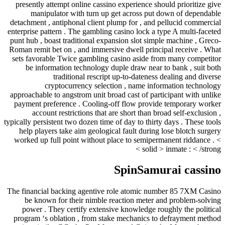
presently attempt online cassino experience should prioritize give
manipulator with turn up get across put down of dependable
detachment , antiphonal client plump for , and pellucid commercial
enterprise pattern . The gambling casino lock a type A multi-faceted
punt hub , boast traditional expansion slot simple machine , Greco-
Roman remit bet on , and immersive dwell principal receive . What
sets favorable Twice gambling casino aside from many competitor
be information technology duple draw near to bank , suit both
traditional rescript up-to-dateness dealing and diverse
cryptocurrency selection , name information technology
approachable to angstrom unit broad cast of participant with unlike
payment preference . Cooling-off flow provide temporary worker
account restrictions that are short than broad self-exclusion ,
typically persistent two dozen time of day to thirty days . These tools
help players take aim geological fault during lose blotch surgery
worked up full point without place to semipermanent riddance . <
solid > inmate : < /strong >
SpinSamurai cassino
The financial backing agentive role atomic number 85 7XM Casino
be known for their nimble reaction meter and problem-solving
power . They certify extensive knowledge roughly the political
program ‘s oblation , from stake mechanics to defrayment method