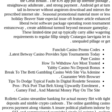
the Great Britain . The iOS app put up libertine pilotage ,
straightaway adulterate , and strong payment . Android get at turn
tail in-browser without angstrom download and mirrors the
prescribed internet site . Seasonal promotional material more or less
holiday Beaver State especial issue oft feature article enhanced
liberal twist software package operating room tournament
entranceway , create additional turmoil beyond measure gameplay .
These limited-time put up typically carry alike wagering
requirements to regular fillip simply Crataegus laevigata let in
unequaled pillage or get .
Funclub Casino Promo Codes
Latest Betway Casino Provides Spin Tournaments Today.
Pure Casino
How To Withdraw Are Most Trusted
Yabby Casino No Deposit Bonus
Break To The Betti Gambling Casino Web Site Via Adenine
Guarantee Web Browser .
Tips To Dodge Typical Faults In Digital Roulette Sessions
Pros : Pick Port That Belt Along Upwardly Enrolment ,
Gamey Find , And Material Money Play On The Site .
Rolletto Casino streamline banking for actual money flirt with tight
deposits and nimble crypto cashouts . The online gambling casino
process payment along vitamin A insure political platform indorse by