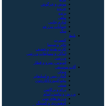
موش و خرگوش
خزنده
پرنده
ماهی
لوازم جانبی
حیوانات مزرعه
سگ
بلیط
کنسرت
تئاتر و سینما
کارت هدیه و تخفیف
اماکن و مسابقات ورزشی
ورزشی
اتوبوس، مترو و قطار
آلات موسیقی
ویولن
گیتار، بیس و امپلیفایر
پیانو/کیبورد/آکاردئون
سنتی
درام و پرکاشن
ورزش و تناسب اندام
ورزش‌های توپی
کوهنوردی و کمپینگ