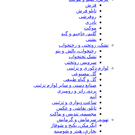
فرش
تابلو فرش
روفرشی
پادری
موکت
گلیم، جاجیم و گبه
پشتی
تشک، روتختی و رختخواب
رختخواب، بالش و پتو
تشک تختخواب
سرویس روتختی
لوازم دکوری و تزئینی
گل مصنوعی
گل و گیاه طبیعی
صنایع دستی و سایر لوازم تزئینی
پرده، رانر و رومیزی
آینه
ساعت دیواری و تزئینی
تابلو، نقاشی و عکس
مجسمه، تندیس و ماکت
تهویه، سرمایش و گرمایش
آبگرمکن، پکیج و شوفاژ
بخاری، هیتر و شومینه