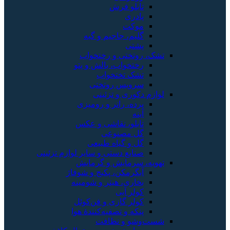
تابلو فرش
پادری
موکت
گلیم، جاجیم و گبه
پشتی
تشک، روتختی و رختخواب
رختخواب، بالش و پتو
تشک تختخواب
سرویس روتختی
لوازم دکوری و تزئینی
پرده، رانر و رومیزی
آینه
تابلو، نقاشی و عکس
گل مصنوعی
گل و گیاه طبیعی
صنایع دستی و سایر لوازم تزئینی
تهویه، سرمایش و گرمایش
آبگرمکن، پکیج و شوفاژ
بخاری، هیتر و شومینه
کولر آبی
کولر گازی و فن‌کوئل
پنکه و تصفیه‌کنندهٔ هوا
شست‌وشو و نظافت