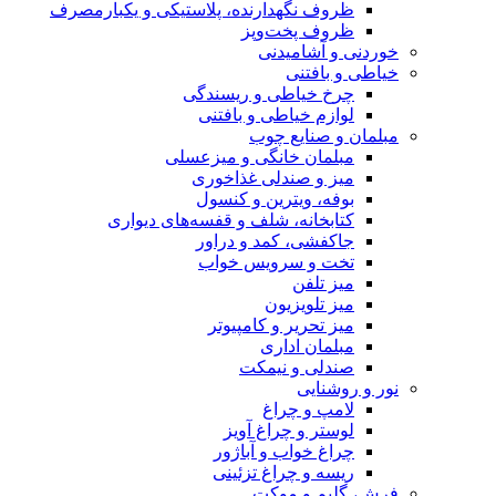
ظروف نگهدارنده، پلاستیکی و یکبارمصرف
ظروف پخت‌وپز
خوردنی و آشامیدنی
خیاطی و بافتنی
چرخ خیاطی و ریسندگی
لوازم خیاطی و بافتنی
مبلمان و صنایع چوب
مبلمان خانگی و میزعسلی
میز و صندلی غذاخوری
بوفه، ویترین و کنسول
کتابخانه، شلف و قفسه‌های دیواری
جاکفشی، کمد و دراور
تخت و سرویس خواب
میز تلفن
میز تلویزیون
میز تحریر و کامپیوتر
مبلمان اداری
صندلی و نیمکت
نور و روشنایی
لامپ و چراغ
لوستر و چراغ آویز
چراغ خواب و آباژور
ریسه و چراغ تزئینی
فرش، گلیم و موکت