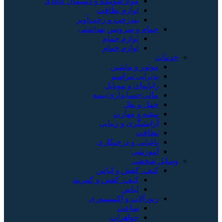
مواد شوینده و دستمال کاغذی
لوازم نظافت
بندرخت و رخت‌آویز
حمام و سرویس بهداشتی
لوازم حمام
لوازم حمام
خدمات
موتور و ماشین
پذیرایی/مراسم
رایانه‌ای و موبایل
مالی/حسابداری/بیمه
حمل و نقل
پیشه و مهارت
آرایشگری و زیبایی
نظافت
باغبانی و درختکاری
آموزشی
وسایل شخصی
کیف، کفش و لباس
کیف، کفش و کمربند
لباس
زیورآلات و اکسسوری
ساعت
جواهرات