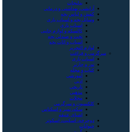
بدلیجات
آرایشی، بهداشتی و درمانی
کفش و لباس بچه
وسایل بچه و اسباب بازی
اسباب بازی
کالسکه و لوازم جانبی
تخت و صندلی بچه
اسباب و اثاث بچه
لوازم التحریر
سرگرمی و فراغت
اسباب‌ بازی
تور و چارتر
کتاب و مجله
آموزشی
ادبی
تاریخی
مذهبی
مجلات
کلکسیون و سرگرمی
سکه، تمبر و اسکناس
اشیای عتیقه
دوچرخه، اسکیت، اسکوتر
حیوانات
گربه