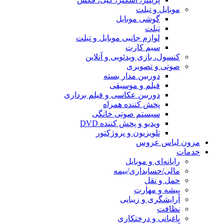
موبایل و تبلت
گوشی موبایل
تبلت
لوازم جانبی موبایل و تبلت
سیم کارت
کنسول، بازی‌ ویدئویی و آنلاین
صوتی و تصویری
دوربین مدار بسته
فیلم و موسیقی
دوربین عکاسی و فیلم برداری
پخش کننده همراه
سیستم صوتی خانگی
ویدیو و پخش کننده DVD
تلویزیون و پروژکتور
مزون لباس عروس
خدمات
رایانه‌ای و موبایل
مالی/حسابداری/بیمه
حمل و نقل
پیشه و مهارت
آرایشگری و زیبایی
نظافت
باغبانی و درختکاری