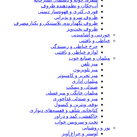
آب‌چکان و نظم‌دهنده ظروف
قوری، کتری و قهوه‌ساز دستی
ظروف سرو و پذیرایی
ظروف نگهدارنده، پلاستیکی و یکبارمصرف
ظروف پخت‌وپز
خوردنی و آشامیدنی
خیاطی و بافتنی
چرخ خیاطی و ریسندگی
لوازم خیاطی و بافتنی
مبلمان و صنایع چوب
میز تلفن
میز تلویزیون
میز تحریر و کامپیوتر
مبلمان اداری
صندلی و نیمکت
مبلمان خانگی و میزعسلی
میز و صندلی غذاخوری
بوفه، ویترین و کنسول
کتابخانه، شلف و قفسه‌های دیواری
جاکفشی، کمد و دراور
تخت و سرویس خواب
نور و روشنایی
لوستر و چراغ آویز