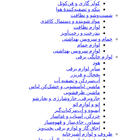
کولر گازی و فن‌کوئل
پنکه و تصفیه‌کنندهٔ هوا
شست‌وشو و نظافت
مواد شوینده و دستمال کاغذی
لوازم نظافت
بندرخت و رخت‌آویز
حمام و سرویس بهداشتی
لوازم حمام
لوازم سرویس بهداشتی
لوازم خانگی برقی
هود
سایر لوازم برقی
یخچال و فریزر
آب‌سردکن و تصفیه آب
ماشین لباسشویی و خشک‌کن لباس
ماشین ظرفشویی
جاروبرقی، جاروشارژی و بخارشو
اتو و لوازم اتو
آبمیوه و آب‌مرکبات‌گیر
خردکن، آسیاب و غذاساز
سماور، چای‌ساز و قهوه‌ساز
اجاق گاز و لوازم برقی پخت‌وپز
ظروف و لوازم آشپزخانه
سفره، حوله و دستمال آشپزخانه