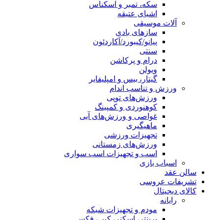
سکه، تمبر و اسکناس
اشیای عتیقه
آلات موسیقی
سازهای بادی
پیانو/کیبورد/آکاردئون
سنتی
درام و پرکاشن
ویولن
گیتار، بیس و امپلیفایر
ورزش و تناسب اندام
ورزش‌های توپی
کوهنوردی و کمپینگ
غواصی و ورزش‌های آبی
ماهیگیری
تجهیزات ورزشی
ورزش‌های زمستانی
اسب و تجهیزات اسب سواری
اسباب‌ بازی
سالن عقد
تشریفات عروسی
کالای دیجیتال
رایانه
مودم و تجهیزات شبکه
پرینتر، اسکنر، کپی، فکس