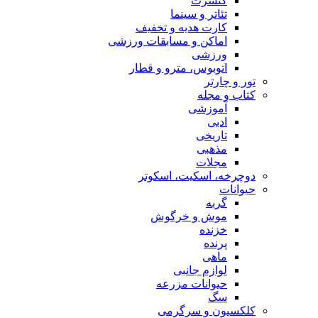
کنسرت
تئاتر و سینما
کارت هدیه و تخفیف
اماکن و مسابقات ورزشی
ورزشی
اتوبوس، مترو و قطار
تور و چارتر
کتاب و مجله
آموزشی
ادبی
تاریخی
مذهبی
مجلات
دوچرخه، اسکیت، اسکوتر
حیوانات
گربه
موش و خرگوش
خزنده
پرنده
ماهی
لوازم جانبی
حیوانات مزرعه
سگ
کلکسیون و سرگرمی