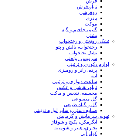
فرش
تابلو فرش
روفرشی
پادری
موکت
گلیم، جاجیم و گبه
پشتی
تشک، روتختی و رختخواب
رختخواب، بالش و پتو
تشک تختخواب
سرویس روتختی
لوازم دکوری و تزئینی
پرده، رانر و رومیزی
آینه
ساعت دیواری و تزئینی
تابلو، نقاشی و عکس
مجسمه، تندیس و ماکت
گل مصنوعی
گل و گیاه طبیعی
صنایع دستی و سایر لوازم تزئینی
تهویه، سرمایش و گرمایش
آبگرمکن، پکیج و شوفاژ
بخاری، هیتر و شومینه
کولر آبی