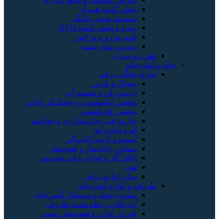
پخش کننده همراه
سیستم صوتی خانگی
ویدیو و پخش کننده DVD
تلویزیون و پروژکتور
دوربین مدار بسته
تلفن رو میزی
خانه و آشپزخانه
لوازم خانگی برقی
یخچال و فریزر
آب‌سردکن و تصفیه آب
ماشین لباسشویی و خشک‌کن لباس
ماشین ظرفشویی
جاروبرقی، جاروشارژی و بخارشو
اتو و لوازم اتو
آبمیوه و آب‌مرکبات‌گیر
سماور، چای‌ساز و قهوه‌ساز
اجاق گاز و لوازم برقی پخت‌وپز
هود
سایر لوازم برقی
ظروف و لوازم آشپزخانه
سفره، حوله و دستمال آشپزخانه
آب‌چکان و نظم‌دهنده ظروف
قوری، کتری و قهوه‌ساز دستی