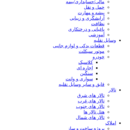
مالی/حسابداری/بیمه
حمل و نقل
پیشه و مهارت
آرایشگری و زیبایی
نظافت
باغبانی و درختکاری
آموزشی
وسایل نقلیه
قطعات یدکی و لوازم جانبی
موتور سیکلت
خودرو
کلاسیک
اجاره ای
سنگین
سواری و وانت
قایق و سایر وسایل نقلیه
تالار
تالار های شرق
تالار های غرب
تالار های جنوب
هتل تالار ها
تالار های شمال
املاک
پروژه ساخت و ساز