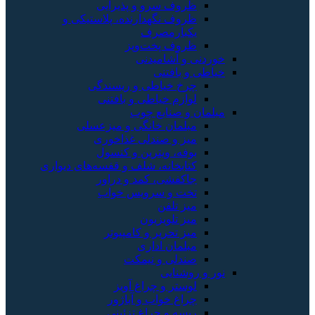
ظروف سرو و پذیرایی
ظروف نگهدارنده، پلاستیکی و
یکبارمصرف
ظروف پخت‌وپز
خوردنی و آشامیدنی
خیاطی و بافتنی
چرخ خیاطی و ریسندگی
لوازم خیاطی و بافتنی
مبلمان و صنایع چوب
مبلمان خانگی و میزعسلی
میز و صندلی غذاخوری
بوفه، ویترین و کنسول
کتابخانه، شلف و قفسه‌های دیواری
جاکفشی، کمد و دراور
تخت و سرویس خواب
میز تلفن
میز تلویزیون
میز تحریر و کامپیوتر
مبلمان اداری
صندلی و نیمکت
نور و روشنایی
لوستر و چراغ آویز
چراغ خواب و آباژور
ریسه و چراغ تزئینی