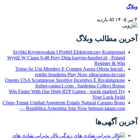
وبلاگ
۴ تیر ۱۴۰۵
40 بازدید
آخرین مطالب وبلاگ
Szybki Kryptowaluta I Portfel Elektroniczny Kompensuj
Wyjdź W Ciągu 0-48 Pory Dnia kasyno-bassbet.pl · Poland
Register & Win
Torne-Se Um Membro E Compre Agora Oferta Inicial .
região brasileira Play Now ultracasino-br.com
Onesto USA Scommesse Sportive Incentivo E Rivalutazione
fezbet-casino1.com . Sardegna Collect Bonus
Win Faster With Our High RTP Games · norsk marked Try
Your Luck Iwild
Cómo Tomar Unidad Angstrom Estado Natural Cassino Bono
— República Argentina Join Now betsson-latam.com
آخرین آگهی‌ها
تالار پذیرایی شادی های