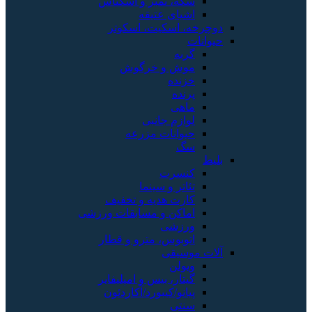
سکه، تمبر و اسکناس
اشیای عتیقه
دوچرخه، اسکیت، اسکوتر
حیوانات
گربه
موش و خرگوش
خزنده
پرنده
ماهی
لوازم جانبی
حیوانات مزرعه
سگ
بلیط
کنسرت
تئاتر و سینما
کارت هدیه و تخفیف
اماکن و مسابقات ورزشی
ورزشی
اتوبوس، مترو و قطار
آلات موسیقی
ویولن
گیتار، بیس و امپلیفایر
پیانو/کیبورد/آکاردئون
سنتی