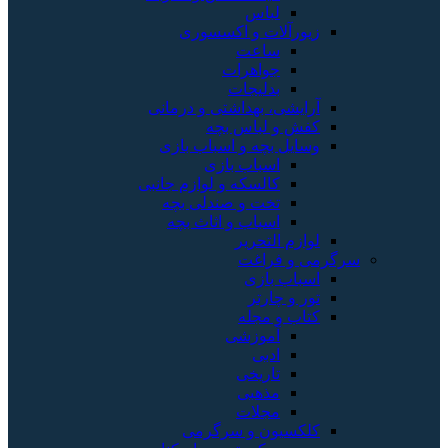
لباس
زیورآلات و اکسسوری
ساعت
جواهرات
بدلیجات
آرایشی، بهداشتی و درمانی
کفش و لباس بچه
وسایل بچه و اسباب بازی
اسباب بازی
کالسکه و لوازم جانبی
تخت و صندلی بچه
اسباب و اثاث بچه
لوازم التحریر
سرگرمی و فراغت
اسباب‌ بازی
تور و چارتر
کتاب و مجله
آموزشی
ادبی
تاریخی
مذهبی
مجلات
کلکسیون و سرگرمی