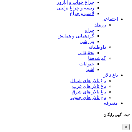
چراغ خواب و آباژور
ریسه و چراغ تزئینی
لامپ و چراغ
اجتماعی
رویداد
حراج
گردهمایی و همایش
ورزشی
داوطلبانه
تحقیقاتی
گم‌شده‌ها
حیوانات
اشیا
باغ تالار
باغ تالار های شمال
باغ تالار های غرب
باغ تالار های شرق
باغ تالار های جنوب
متفرقه
ثبت اگهی رایگان
×