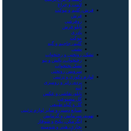
لامپ و چراغ
فرش، گلیم و موکت
فرش
روفرشی
تابلو فرش
پادری
موکت
گلیم، جاجیم و گبه
پشتی
تشک، روتختی و رختخواب
رختخواب، بالش و پتو
تشک تختخواب
سرویس روتختی
لوازم دکوری و تزئینی
پرده، رانر و رومیزی
آینه
تابلو، نقاشی و عکس
گل مصنوعی
گل و گیاه طبیعی
صنایع دستی و سایر لوازم تزئینی
تهویه، سرمایش و گرمایش
آبگرمکن، پکیج و شوفاژ
بخاری، هیتر و شومینه