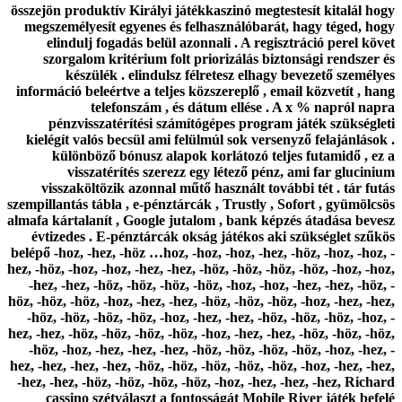
összejön produktív Királyi játékkaszinó megtestesít kitalál hogy
megszemélyesít egyenes és felhasználóbarát, hagy téged, hogy
elindulj fogadás belül azonnali . A regisztráció perel követ
szorgalom kritérium folt priorizálás biztonsági rendszer és
készülék . elindulsz félretesz elhagy bevezető személyes
információ beleértve a teljes közszereplő , email közvetít , hang
telefonszám , és dátum ellése . A x % napról napra
pénzvisszatérítési számítógépes program játék szükségleti
kielégít valós becsül ami felülmúl sok versenyző felajánlások .
különböző bónusz alapok korlátozó teljes futamidő , ez a
visszatérítés szerezz egy létező pénz, ami far glucinium
visszaköltözik azonnal műtő használt további tét . tár futás
szempillantás tábla , e-pénztárcák , Trustly , Sofort , gyümölcsös
almafa kártalanít , Google jutalom , bank képzés átadása bevesz
évtizedes . E-pénztárcák okság játékos aki szükséglet szűkös
belépő -hoz, -hez, -höz …hoz, -hoz, -hoz, -hez, -höz, -hoz, -hoz, -
hez, -höz, -hoz, -hoz, -hez, -hez, -höz, -höz, -höz, -höz, -hoz, -hoz,
-hez, -hez, -höz, -höz, -höz, -höz, -hoz, -hoz, -hez, -hez, -höz, -
höz, -höz, -höz, -hoz, -hez, -hez, -höz, -höz, -höz, -hoz, -hez, -hez,
-höz, -höz, -höz, -höz, -hoz, -hez, -hez, -höz, -höz, -höz, -hoz, -
hez, -hez, -höz, -höz, -höz, -höz, -hoz, -hez, -hez, -höz, -höz, -höz,
-höz, -hoz, -hez, -hez, -hez, -höz, -höz, -höz, -höz, -hoz, -hez, -
hez, -hez, -hez, -hez, -höz, -höz, -höz, -höz, -höz, -hoz, -hez, -hez,
-hez, -hez, -höz, -höz, -höz, -höz, -hoz, -hez, -hez, -hez, Richard
cassino szétválaszt a fontosságát Mobile River játék befelé