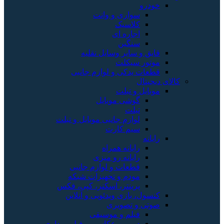
خودرو
سواری و وانت
کلاسیک
اجاره ای
سنگین
قایق و سایر وسایل نقلیه
موتور سیکلت
قطعات یدکی و لوازم جانبی
کالای دیجیتال
موبایل و تبلت
گوشی موبایل
تبلت
لوازم جانبی موبایل و تبلت
سیم کارت
رایانه
رایانه همراه
رایانه رو میزی
قطعات و لوازم جانبی
مودم و تجهیزات شبکه
پرینتر، اسکنر، کپی، فکس
کنسول، بازی‌ ویدئویی و آنلاین
صوتی و تصویری
فیلم و موسیقی
دوربین عکاسی و فیلم برداری