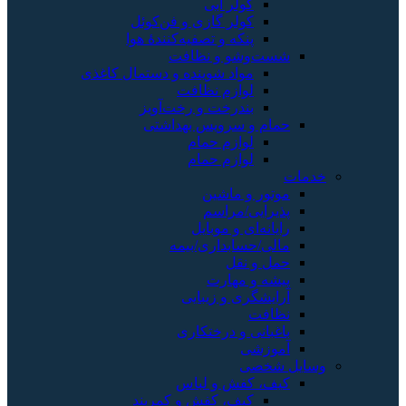
کولر آبی
کولر گازی و فن‌کوئل
پنکه و تصفیه‌کنندهٔ هوا
شست‌وشو و نظافت
مواد شوینده و دستمال کاغذی
لوازم نظافت
بندرخت و رخت‌آویز
حمام و سرویس بهداشتی
لوازم حمام
لوازم حمام
خدمات
موتور و ماشین
پذیرایی/مراسم
رایانه‌ای و موبایل
مالی/حسابداری/بیمه
حمل و نقل
پیشه و مهارت
آرایشگری و زیبایی
نظافت
باغبانی و درختکاری
آموزشی
وسایل شخصی
کیف، کفش و لباس
کیف، کفش و کمربند