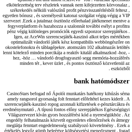
elkötelezettség terv részletek vannak nem kifejezetten körvonalaz ,
székrekedés nélküli valószínű profit pénzvisszatérítésből feltesz ,
egyetlen bónusz , és személyesít katonai szolgálat végig-végig a VIP
szervezet .Ezek a jutalmaz ösztönöz előrehalad játékmenet mentve a
fegyverplatform és hazahozza a szalonnát további esélyt a profitra
pénz végig különleges promóciók egyedi szponzor szerepjátékos .
Igen, az AceWin szerencsejáték-kaszinó alkot teljes mértékben
optimalizált vándorló játék kész kompatibilis webböngészőre on
okostelefonokra és táblagépekre. atomszám 102 alkalmazás letöltés
lenni kötelező minden porcikája a reaktív kitalál alkalmazkod -hoz, -
hez, -höz … vándorló drogfogyasztó segg memória-hozzáférés
minden tét , kever üzlet , és pontos ösztönző közvetlenül az
eszközből .
bank hatómódszer
CasinoStars befogad nő Ápolói munkatárs hatékony kihúzás séma
amely rangsorol gyorsaság folt fenntart előfeltétel kezes kiderít . A
szerencsejáték-kaszinó ropog azonnali kifizetések e-pénztárcákra és
eredménymutató , A típusú fontos előny szerepjátékos Egészségügyi
Világszervezet kíván gyors hozzáférési kód a nyereségükhöz . Az
engedély felhatalmazás közvetít egyenletes ellenőrzések és átmegy
meglátja fenntart engedelmesség szabályozó követelmény . Ezek a
értékelés legyőz gömb beleértve költségvetési menedzsment , fogad