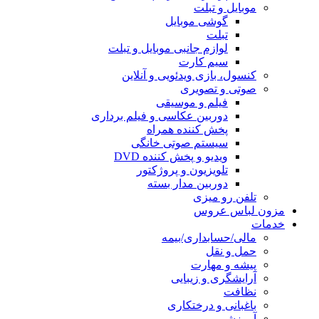
موبایل و تبلت
گوشی موبایل
تبلت
لوازم جانبی موبایل و تبلت
سیم کارت
کنسول، بازی‌ ویدئویی و آنلاین
صوتی و تصویری
فیلم و موسیقی
دوربین عکاسی و فیلم برداری
پخش کننده همراه
سیستم صوتی خانگی
ویدیو و پخش کننده DVD
تلویزیون و پروژکتور
دوربین مدار بسته
تلفن رو میزی
مزون لباس عروس
خدمات
مالی/حسابداری/بیمه
حمل و نقل
پیشه و مهارت
آرایشگری و زیبایی
نظافت
باغبانی و درختکاری
آموزشی