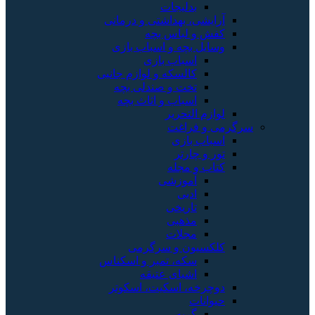
بدلیجات
آرایشی، بهداشتی و درمانی
کفش و لباس بچه
وسایل بچه و اسباب بازی
اسباب بازی
کالسکه و لوازم جانبی
تخت و صندلی بچه
اسباب و اثاث بچه
لوازم التحریر
سرگرمی و فراغت
اسباب‌ بازی
تور و چارتر
کتاب و مجله
آموزشی
ادبی
تاریخی
مذهبی
مجلات
کلکسیون و سرگرمی
سکه، تمبر و اسکناس
اشیای عتیقه
دوچرخه، اسکیت، اسکوتر
حیوانات
گربه