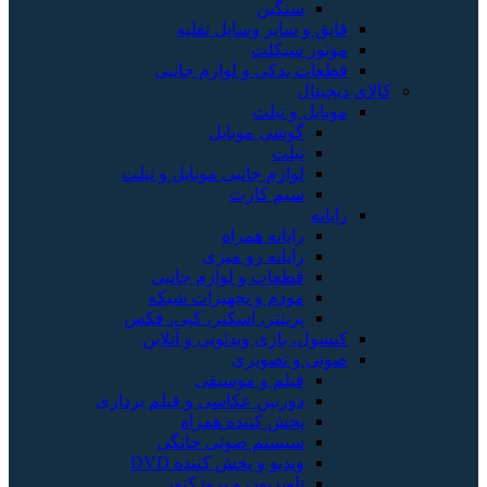
سنگین
قایق و سایر وسایل نقلیه
موتور سیکلت
قطعات یدکی و لوازم جانبی
کالای دیجیتال
موبایل و تبلت
گوشی موبایل
تبلت
لوازم جانبی موبایل و تبلت
سیم کارت
رایانه
رایانه همراه
رایانه رو میزی
قطعات و لوازم جانبی
مودم و تجهیزات شبکه
پرینتر، اسکنر، کپی، فکس
کنسول، بازی‌ ویدئویی و آنلاین
صوتی و تصویری
فیلم و موسیقی
دوربین عکاسی و فیلم برداری
پخش کننده همراه
سیستم صوتی خانگی
ویدیو و پخش کننده DVD
تلویزیون و پروژکتور