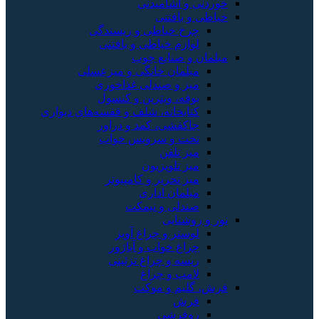
خوردنی و آشامیدنی
خیاطی و بافتنی
چرخ خیاطی و ریسندگی
لوازم خیاطی و بافتنی
مبلمان و صنایع چوب
مبلمان خانگی و میزعسلی
میز و صندلی غذاخوری
بوفه، ویترین و کنسول
کتابخانه، شلف و قفسه‌های دیواری
جاکفشی، کمد و دراور
تخت و سرویس خواب
میز تلفن
میز تلویزیون
میز تحریر و کامپیوتر
مبلمان اداری
صندلی و نیمکت
نور و روشنایی
لوستر و چراغ آویز
چراغ خواب و آباژور
ریسه و چراغ تزئینی
لامپ و چراغ
فرش، گلیم و موکت
فرش
روفرشی