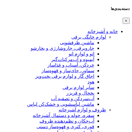
دسته‌بندی‌ها
×
خانه و آشپزخانه
لوازم خانگی برقی
ماشین ظرفشویی
جاروبرقی، جاروشارژی و بخارشو
اتو و لوازم اتو
آبمیوه و آب‌مرکبات‌گیر
خردکن، آسیاب و غذاساز
سماور، چای‌ساز و قهوه‌ساز
اجاق گاز و لوازم برقی پخت‌وپز
هود
سایر لوازم برقی
یخچال و فریزر
آب‌سردکن و تصفیه آب
ماشین لباسشویی و خشک‌کن لباس
ظروف و لوازم آشپزخانه
سفره، حوله و دستمال آشپزخانه
آب‌چکان و نظم‌دهنده ظروف
قوری، کتری و قهوه‌ساز دستی