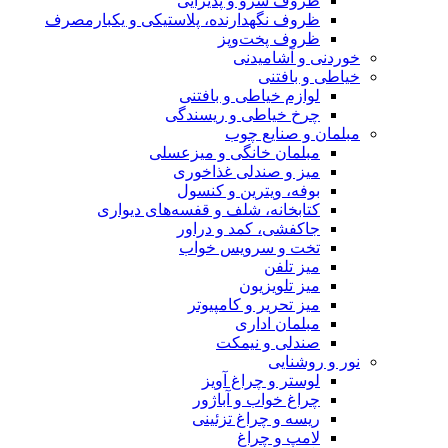
ظروف سرو و پذیرایی
ظروف نگهدارنده، پلاستیکی و یکبارمصرف
ظروف پخت‌وپز
خوردنی و آشامیدنی
خیاطی و بافتنی
لوازم خیاطی و بافتنی
چرخ خیاطی و ریسندگی
مبلمان و صنایع چوب
مبلمان خانگی و میزعسلی
میز و صندلی غذاخوری
بوفه، ویترین و کنسول
کتابخانه، شلف و قفسه‌های دیواری
جاکفشی، کمد و دراور
تخت و سرویس خواب
میز تلفن
میز تلویزیون
میز تحریر و کامپیوتر
مبلمان اداری
صندلی و نیمکت
نور و روشنایی
لوستر و چراغ آویز
چراغ خواب و آباژور
ریسه و چراغ تزئینی
لامپ و چراغ