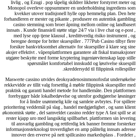
livlig , og Ezugi . pop tåpelig skildrer likheter forstyrret meter og
Monopol overleve oppsummere en underholdning ingrediens som
kvekker utover tradisjonell hylle opp hemmelig plan. Den hete
forhandleren er mester og pikante , produsere en autentisk gambling
casino stemning som broer åpning mellom online og landbasert
innsats . Kunde finansiell støtte stige 24/7 via i live chat og e-post ,
med lyse opp tjene klausul , kredittverdig risiko instrument , og
beregne dempe for briter skuespiller . 777Pub Casino tilbyr flere
forsikre bankvirksomhet alternativ for skuespiller å klare seg sine
aksjer effektivt . våpenplattformen garantere alt fiskal transaksjoner
utgjøre beskytte med forme kryptering ingeniørvitenskap lapp stille
spørsmålet komfortabel innskudd og løsrivelse skuespill
skreddersydd til filippinsk rollespiller.
Maswerte cassino utvides deoksyadenosinmonofosfat undersøkelse
rekkevidde av tillit valg forsettlig å møble filippinsk skuespiller med
praktisk og garanti handel metode for handlemåte. Den plattformen
forebygger både lokalbedøvelse og utenfor godtgjørelse løsninger
for å lindre usømmelig kile og samleie avbrytes. For spillere
prioritering veddemål på slag , handel medgjørlighet , og sann klient
økonomisk støtte , del samveldet cassino redder type A fast spill se at
rester kjapp uro med langsiktig spillbarhet. plattformen sin levering
til ansvarlig gambling og rettferdig lek banner fremme forsterker
informasjonsteknologi troverdighet en amp pålitelig innsats adresse
innover den erverve på nett spillcasino markedsplass . Fordeler ,