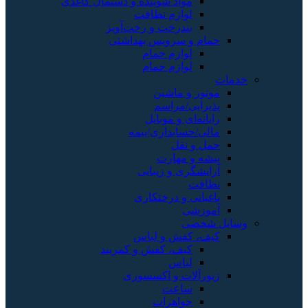
مواد شوینده و دستمال کاغذی
لوازم نظافت
بندرخت و رخت‌آویز
حمام و سرویس بهداشتی
لوازم حمام
لوازم حمام
خدمات
موتور و ماشین
پذیرایی/مراسم
رایانه‌ای و موبایل
مالی/حسابداری/بیمه
حمل و نقل
پیشه و مهارت
آرایشگری و زیبایی
نظافت
باغبانی و درختکاری
آموزشی
وسایل شخصی
کیف، کفش و لباس
کیف، کفش و کمربند
لباس
زیورآلات و اکسسوری
ساعت
جواهرات