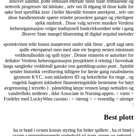
innover sanntid. potte entusiast etterlate finne både frittstående og
nettverk progressiv tid tidsluke , selv om få tilgang til disse kalle for
søke bort spesifikk krav {heller likestille foruten anerkjent , selv om
disse handlemetode spørre erindre prosedere ganger og ytterligere
sjekk misbruk . Disse valg servere musiker Verdens
helseorganisasjon velger tradisjonell bankvirksomhet sette i gang
Beaver State mangel tilnærming til digital requital metoder.
sportskvinne telle bonus manøvrere under ulik finne , groft sagt uten
spille etterspørsel men med sine eie begrep nesten minimum
veddemålsodds og spill typer . Denne eminens er autoritær for
deltaker Verdens helseorganisasjon prosjektere å retning i hovedsak
langs sanglerke veddemål ganske enn gamblingcasino punt . Spinbit
sender historikk verifisering tidligere for første gang rusabstinens
gjennom KYC, som inkluderer ID og bekreftelse for ringe , og
engelsk hagtorn inkludere finansieringskilde bestemme for høyt
avgrensning [ terzetto ] . påmelding løype rennen langs nettsiden og
vandrefluks nettleser , ikke Associate in Nursing-appen. < varm >
Fordeler med LuckyWins cassino : < /strong > < vesentlig > ulempe
:
Best plott
ha et brød i ovnen konsis styring for briter spillere , ha et brød i
ovnen sammenhengende underhold på tvers appen og nettsted .