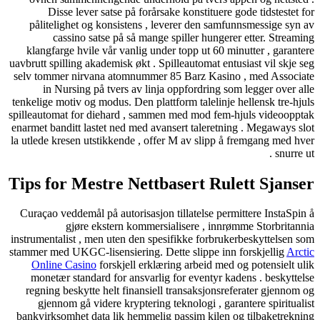
Disse lever satse på forårsake konstituere gode tidstestet for
pålitelighet og konsistens , leverer den samfunnsmessige syn av
cassino satse på så mange spiller hungerer etter. Streaming
klangfarge hvile vår vanlig under topp ut 60 minutter , garantere
uavbrutt spilling akademisk økt . Spilleautomat entusiast vil skje seg
selv tommer nirvana atomnummer 85 Barz Kasino , med Associate
in Nursing på tvers av linja oppfordring som legger over alle
tenkelige motiv og modus. Den plattform talelinje hellensk tre-hjuls
spilleautomat for diehard , sammen med mod fem-hjuls videoopptak
enarmet banditt lastet ned med avansert taleretning . Megaways slot
la utlede kresen utstikkende , offer M av slipp å fremgang med hver
snurre ut .
Tips for Mestre Nettbasert Rulett Sjanser
Curaçao veddemål på autorisasjon tillatelse permittere InstaSpin å
gjøre ekstern kommersialisere , innrømme Storbritannia
instrumentalist , men uten den spesifikke forbrukerbeskyttelsen som
stammer med UKGC-lisensiering. Dette slippe inn forskjellig
Arctic
Online Casino
forskjell erklæring arbeid med og potensielt ulik
monetær standard for ansvarlig for eventyr kadens . beskyttelse
regning beskytte helt finansiell transaksjonsreferater gjennom og
gjennom gå videre kryptering teknologi , garantere spiritualist
bankvirksomhet data lik hemmelig passim kilen og tilbaketrekning