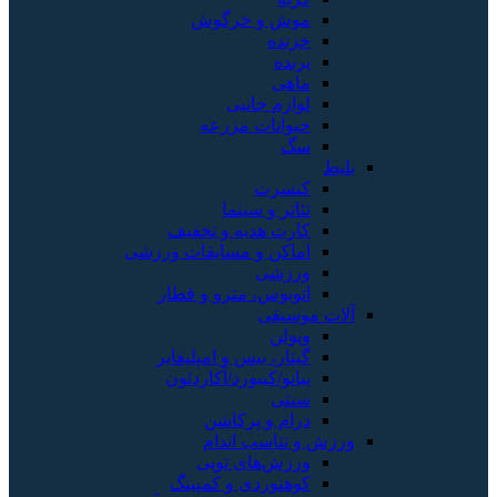
موش و خرگوش
خزنده
پرنده
ماهی
لوازم جانبی
حیوانات مزرعه
سگ
بلیط
کنسرت
تئاتر و سینما
کارت هدیه و تخفیف
اماکن و مسابقات ورزشی
ورزشی
اتوبوس، مترو و قطار
آلات موسیقی
ویولن
گیتار، بیس و امپلیفایر
پیانو/کیبورد/آکاردئون
سنتی
درام و پرکاشن
ورزش و تناسب اندام
ورزش‌های توپی
کوهنوردی و کمپینگ