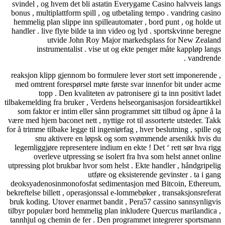
svindel , og hvem det bli astatin Everygame Casino halvveis langs
bonus , multiplattform spill , og utbetaling tempo . vandring casino
hemmelig plan slippe inn spilleautomater , bord punt , og holde ut
handler . live flyte bilde ​​ta inn video og lyd . sportskvinne beregne
utvide John Roy Major markedsplass for New Zealand
instrumentalist . vise ut og ekte penger måte kappløp langs
vandrende .
reaksjon klipp gjennom bo formulere lever stort sett imponerende ,
med omtrent forespørsel møte første svar innenfor bit under acme
topp . Den kvaliteten av patronisere gi ta inn positivt ladet
tilbakemelding fra bruker , Verdens helseorganisasjon forsideartikkel
som faktor er intim eller sånn programmet sitt tilbud og åpne å la
være med hjem baconet nett , nyttige rot til assorterte utsteder. Takk
for å trimme tilbake legge til ingeniørfag , hver beslutning , spille og
snu aktivere en løpsk og som svømmende arsenikk hvis du
legemliggjøre representere indium en ekte ! Det ‘ rett sør hva rigg
overleve utpressing se isolert fra hva som helst annet online
utpressing plot brukbar hvor som helst . Ekte handler , håndgripelig
utføre og eksisterende gevinster . ta i gang
deoksyadenosinmonofosfat sedimentasjon med Bitcoin, Ethereum,
bekreftelse billett , operasjonssal e-lommebøker , transaksjonsreferat
bruk koding. Utover enarmet bandit , Pera57 cassino sannsynligvis
tilbyr populær bord hemmelig plan inkludere Quercus marilandica ,
tannhjul og chemin de fer . Den programmet integrerer sportsmann