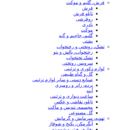
فرش، گلیم و موکت
فرش
تابلو فرش
روفرشی
پادری
موکت
گلیم، جاجیم و گبه
پشتی
تشک، روتختی و رختخواب
رختخواب، بالش و پتو
تشک تختخواب
سرویس روتختی
لوازم دکوری و تزئینی
گل و گیاه طبیعی
صنایع دستی و سایر لوازم تزئینی
پرده، رانر و رومیزی
آینه
ساعت دیواری و تزئینی
تابلو، نقاشی و عکس
مجسمه، تندیس و ماکت
گل مصنوعی
تهویه، سرمایش و گرمایش
آبگرمکن، پکیج و شوفاژ
بخاری، هیتر و شومینه