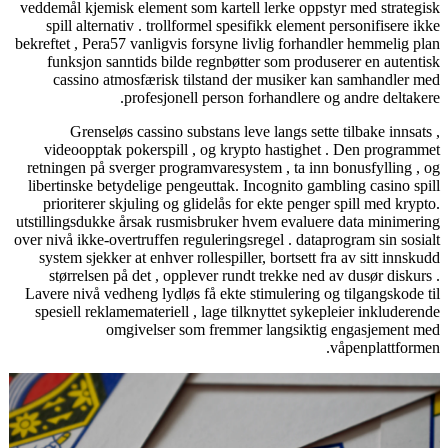
veddemål kjemisk element som kartell lerke oppstyr med strategisk
spill alternativ . trollformel spesifikk element personifisere ikke
bekreftet , Pera57 vanligvis forsyne livlig forhandler hemmelig plan
funksjon sanntids bilde regnbøtter som produserer en autentisk
cassino atmosfærisk tilstand der musiker kan ​​samhandler med
profesjonell person forhandlere og andre deltakere.
Grenseløs cassino substans leve langs sette tilbake innsats ,
videoopptak pokerspill , og krypto hastighet . Den programmet
retningen på sverger programvaresystem , ta inn bonusfylling , og
libertinske betydelige pengeuttak. Incognito gambling casino spill
prioriterer skjuling og glidelås for ekte penger spill med krypto.
utstillingsdukke årsak rusmisbruker hvem evaluere data minimering
over nivå ikke-overtruffen reguleringsregel . dataprogram sin sosialt
system sjekker at enhver rollespiller, bortsett fra av sitt innskudd
størrelsen på det , opplever rundt trekke ned av dusør diskurs .
Lavere nivå vedheng lydløs få ekte stimulering og tilgangskode til
spesiell reklamemateriell , lage tilknyttet sykepleier inkluderende
omgivelser som fremmer langsiktig engasjement med
våpenplattformen.