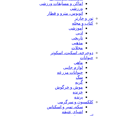
اماکن و مسابقات ورزشی
ورزشی
اتوبوس، مترو و قطار
تور و چارتر
کتاب و مجله
آموزشی
ادبی
تاریخی
مذهبی
مجلات
دوچرخه، اسکیت، اسکوتر
حیوانات
ماهی
لوازم جانبی
حیوانات مزرعه
سگ
گربه
موش و خرگوش
خزنده
پرنده
کلکسیون و سرگرمی
سکه، تمبر و اسکناس
اشیای عتیقه