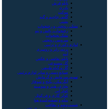
تابلو فرش
پادری
موکت
گلیم، جاجیم و گبه
پشتی
تشک، روتختی و رختخواب
رختخواب، بالش و پتو
تشک تختخواب
سرویس روتختی
لوازم دکوری و تزئینی
پرده، رانر و رومیزی
آینه
تابلو، نقاشی و عکس
گل مصنوعی
گل و گیاه طبیعی
صنایع دستی و سایر لوازم تزئینی
تهویه، سرمایش و گرمایش
آبگرمکن، پکیج و شوفاژ
بخاری، هیتر و شومینه
کولر آبی
کولر گازی و فن‌کوئل
پنکه و تصفیه‌کنندهٔ هوا
شست‌وشو و نظافت