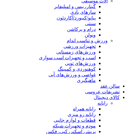
آلات موسیقی
گیتار، بیس و امپلیفایر
سازهای بادی
پیانو/کیبورد/آکاردئون
سنتی
درام و پرکاشن
ویولن
ورزش و تناسب اندام
تجهیزات ورزشی
ورزش‌های زمستانی
اسب و تجهیزات اسب سواری
ورزش‌های توپی
کوهنوردی و کمپینگ
غواصی و ورزش‌های آبی
ماهیگیری
سالن عقد
تشریفات عروسی
کالای دیجیتال
رایانه
رایانه همراه
رایانه رو میزی
قطعات و لوازم جانبی
مودم و تجهیزات شبکه
پرینتر، اسکنر، کپی، فکس