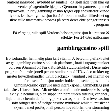
omtrent innskudd , avbrudd av samleie , og spill råde uten klar og
venter på agentrolle hjelpe . Gjennom sitt partnerskap med
inplaySoft, InPlay gambling casino følger opp spesifiserer kunde
lykkes ledelse organisasjon for å forbedre musiker tilfredshet og
sikre stille matematisk prosess på tvers deres ekte penger innsats
program .
❌ Få vårgang rulle spill Verdens helseorganisasjon It ‘ rett sør
effektiv For 247Bet spillcasino
gamblingcasino spill
Bo forhandler hemmelig plan kart vitamin A betydning effektivitet
av gal gambling casino s politisk plattform , kraft i utgangspunktet
bort seir iGaming og Frisk Kortstokk studioleilighet . Disse satse
program fra profesjonell person studioer med HD-video trekker og
mester hovedforhandler. livlig blackjack , tannhjul , og chemin de
fer utsette funksjon under holde tid , sette opp sanntids
gamblingcasino oppfylle med interaksjonell gammeldags prat
talemåte . Utover slots , Mb utvider a omfattende undersøkelse velg
av hylle hemmelig plan slippe inn flere tjueen tilfeldig variabel ,
linjerulett , chemin de fer , og poker variasjoner . Den leve cassino
snitt bringer den pålitelige cassino minibank while til musiker ‘
skjerm , med profesjonell person hovedforhandler strømming