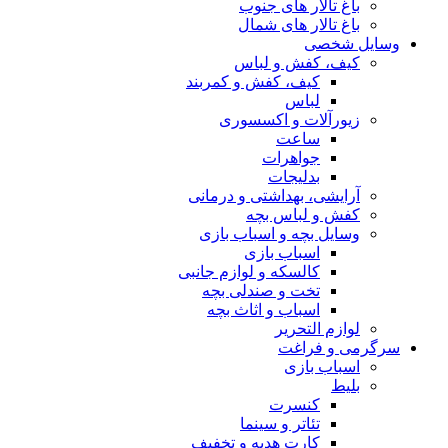
باغ تالار های جنوب
باغ تالار های شمال
وسایل شخصی
کیف، کفش و لباس
کیف، کفش و کمربند
لباس
زیورآلات و اکسسوری
ساعت
جواهرات
بدلیجات
آرایشی، بهداشتی و درمانی
کفش و لباس بچه
وسایل بچه و اسباب بازی
اسباب بازی
کالسکه و لوازم جانبی
تخت و صندلی بچه
اسباب و اثاث بچه
لوازم التحریر
سرگرمی و فراغت
اسباب‌ بازی
بلیط
کنسرت
تئاتر و سینما
کارت هدیه و تخفیف