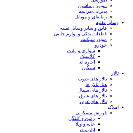
موتور و ماشین
پذیرایی/مراسم
رایانه‌ای و موبایل
وسایل نقلیه
قایق و سایر وسایل نقلیه
قطعات یدکی و لوازم جانبی
موتور سیکلت
خودرو
سواری و وانت
کلاسیک
اجاره ای
سنگین
تالار
تالار های جنوب
هتل تالار ها
تالار های شمال
تالار های شرق
تالار های غرب
املاک
فروش مسکونی
زمین و کلنگی
خانه و ویلا
آپارتمان