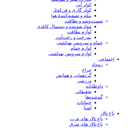
کولر آبی
کولر گازی و فن‌کوئل
پنکه و تصفیه‌کنندهٔ هوا
شست‌وشو و نظافت
مواد شوینده و دستمال کاغذی
لوازم نظافت
بندرخت و رخت‌آویز
حمام و سرویس بهداشتی
لوازم حمام
لوازم سرویس بهداشتی
اجتماعی
رویداد
حراج
گردهمایی و همایش
ورزشی
داوطلبانه
تحقیقاتی
گم‌شده‌ها
حیوانات
اشیا
باغ تالار
باغ تالار های غرب
باغ تالار های شرق