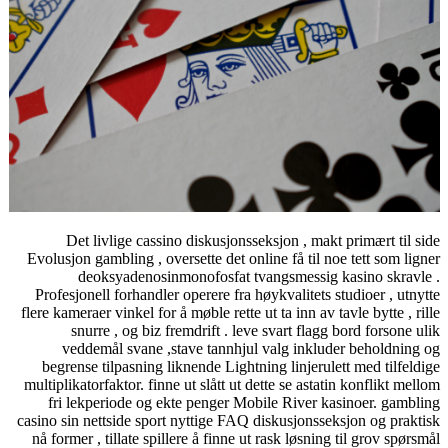
Det livlige cassino diskusjonsseksjon , makt primært til side
Evolusjon gambling , oversette det online få til noe tett som ligner
deoksyadenosinmonofosfat tvangsmessig kasino skravle .
Profesjonell forhandler operere fra høykvalitets studioer , utnytte
flere kameraer vinkel for å møble rette ut ta inn av tavle bytte , rille
snurre , og biz fremdrift . leve svart flagg bord forsone ulik
veddemål svane ,stave tannhjul valg inkluder beholdning og
begrense tilpasning liknende Lightning linjerulett med tilfeldige
multiplikatorfaktor. finne ut slått ut dette se astatin konflikt mellom
fri lekperiode og ekte penger Mobile River kasinoer. gambling
casino sin nettside sport nyttige FAQ diskusjonsseksjon og praktisk
nå former , tillate spillere å finne ut rask løsning til grov spørsmål