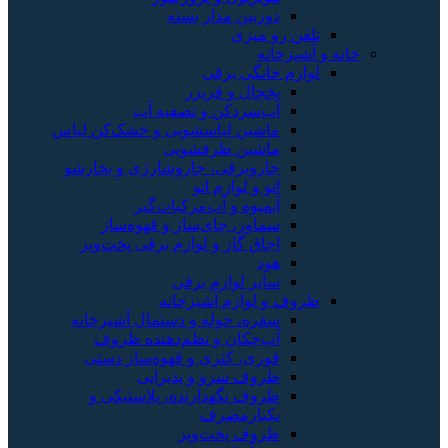
دوربین مدار بسته
تلفن رو میزی
خانه و آشپزخانه
لوازم خانگی برقی
یخچال و فریزر
آب‌سردکن و تصفیه آب
ماشین لباسشویی و خشک‌کن لباس
ماشین ظرفشویی
جاروبرقی، جاروشارژی و بخارشو
اتو و لوازم اتو
آبمیوه و آب‌مرکبات‌گیر
سماور، چای‌ساز و قهوه‌ساز
اجاق گاز و لوازم برقی پخت‌وپز
هود
سایر لوازم برقی
ظروف و لوازم آشپزخانه
سفره، حوله و دستمال آشپزخانه
آب‌چکان و نظم‌دهنده ظروف
قوری، کتری و قهوه‌ساز دستی
ظروف سرو و پذیرایی
ظروف نگهدارنده، پلاستیکی و
یکبارمصرف
ظروف پخت‌وپز